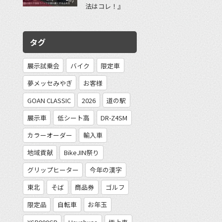
法はコレ！』
タグ
展示試乗会
バイク
限定車
夢メッセみやぎ
お客様
GOAN CLASSIC
2026
道の駅
展示車
低シート高
DR-Z4SM
カラーオーダー
輸入車
地域貢献
BikeJIN祭り
グリップヒーター
今年の漢字
東北
そば
商品券
ゴルフ
限定品
自転車
お年玉