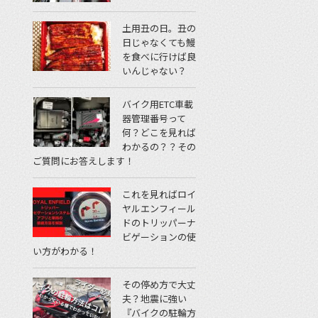
土用丑の日。丑の
日じゃなくても鰻
を食べに行けば良
いんじゃない？
バイク用ETC車載
器管理番号って
何？どこを見れば
わかるの？？その
ご質問にお答えします！
これを見ればロイ
ヤルエンフィール
ドのトリッパーナ
ビゲーションの使
い方がわかる！
その停め方で大丈
夫？地震に強い
『バイクの駐輪方