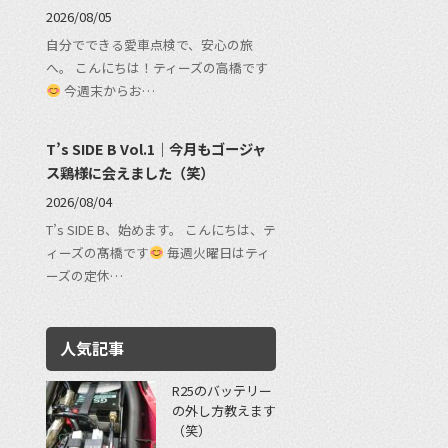
2026/08/05
自分でできる愛車点検で、安心の旅
へ。 こんにちは！ティーズの高橋です
今週末からお…
T’s SIDE B Vol.1｜今月もゴージャ
ス鶏様に会えました（笑）
2026/08/04
T’s SIDE B、始めます。 こんにちは、テ
ィーズの髙橋です
毎週火曜日はティ
ーズの定休…
人気記事
R25のバッテリー
の外し方教えます
（笑）