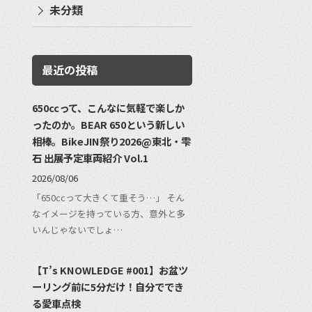
未分類
最近の投稿
650ccって、こんなに気軽で楽しか
ったのか。BEAR 650という新しい
相棒。BikeJIN祭り2026@東北・雫
石 出展予定車両紹介 Vol.1
2026/08/06
「650ccって大きくて重そう…」 そん
なイメージを持っている方、意外と多
いんじゃないでしょ…
【T’s KNOWLEDGE #001】お盆ツ
ーリング前に5分だけ！自分ででき
る愛車点検