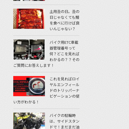
土用丑の日。丑の
日じゃなくても鰻
を食べに行けば良
いんじゃない？
バイク用ETC車載
器管理番号って
何？どこを見れば
わかるの？？その
ご質問にお答えします！
これを見ればロイ
ヤルエンフィール
ドのトリッパーナ
ビゲーションの使
い方がわかる！
バイクの駐輪時
は、サイドスタン
ドで！まだまだ油