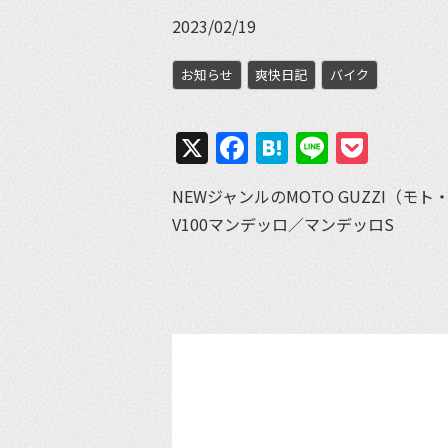
2023/02/19
お知らせ
爽快日記
バイク
X
Facebook
Hatena
Line
Pock
NEWジャンルのMOTO GUZZI（
V100マンデッロ／マンデッロS