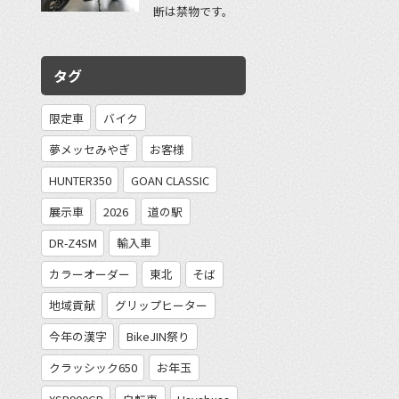
断は禁物です。
タグ
限定車
バイク
夢メッセみやぎ
お客様
HUNTER350
GOAN CLASSIC
展示車
2026
道の駅
DR-Z4SM
輸入車
カラーオーダー
東北
そば
地域貢献
グリップヒーター
今年の漢字
BikeJIN祭り
クラッシック650
お年玉