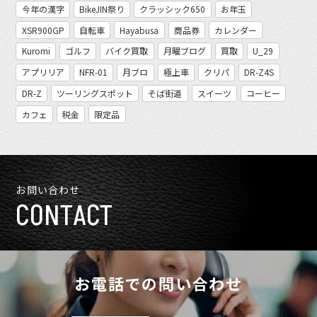
今年の漢字
BikeJIN祭り
クラッシック650
お年玉
XSR900GP
自転車
Hayabusa
商品券
カレンダー
Kuromi
ゴルフ
バイク買取
月曜ブログ
買取
U_29
アプリリア
NFR-01
月ブロ
極上車
クリパ
DR-Z4S
DR-Z
ツーリングスポット
そば街道
スイーツ
コーヒー
カフェ
税金
限定品
お問い合わせ
CONTACT
お電話での問い合わせ