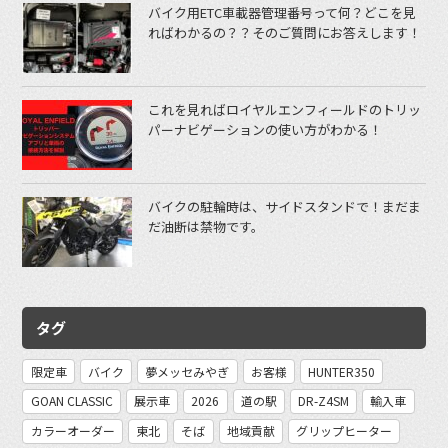
バイク用ETC車載器管理番号って何？どこを見
ればわかるの？？そのご質問にお答えします！
これを見ればロイヤルエンフィールドのトリッ
パーナビゲーションの使い方がわかる！
バイクの駐輪時は、サイドスタンドで！まだま
だ油断は禁物です。
タグ
限定車
バイク
夢メッセみやぎ
お客様
HUNTER350
GOAN CLASSIC
展示車
2026
道の駅
DR-Z4SM
輸入車
カラーオーダー
東北
そば
地域貢献
グリップヒーター