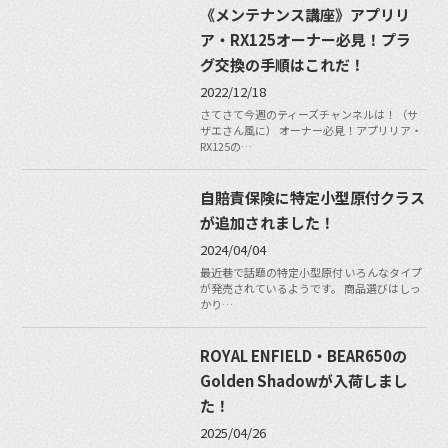
《メンテナンス講座》アプリリ
ア・RX125オーナー必見！プラ
グ交換の手順はこれだ！
2022/12/18
さてさて今週のティーズチャンネルは！（サ
ザエさん風に） オーナー必見！アプリリア・
RX125の…
自賠責保険に特定小型原付クラス
が追加されました！
2024/04/04
最近巷で話題の特定小型原付 いろんなタイプ
が発売されているようです。 商品選びはしっ
かり…
ROYAL ENFIELD・BEAR650の
Golden Shadowが入荷しまし
た！
2025/04/26