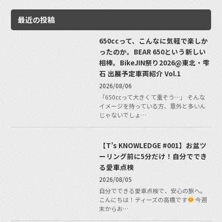
最近の投稿
650ccって、こんなに気軽で楽しか
ったのか。BEAR 650という新しい
相棒。BikeJIN祭り2026@東北・雫
石 出展予定車両紹介 Vol.1
2026/08/06
「650ccって大きくて重そう…」 そんな
イメージを持っている方、意外と多いん
じゃないでしょ…
【T’s KNOWLEDGE #001】お盆ツ
ーリング前に5分だけ！自分ででき
る愛車点検
2026/08/05
自分でできる愛車点検で、安心の旅へ。
こんにちは！ティーズの高橋です
今週
末からお…