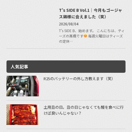
T’s SIDE B Vol.1｜今月もゴージャ
ス鶏様に会えました（笑）
2026/08/04
T’s SIDE B、始めます。 こんにちは、ティ
ーズの髙橋です
毎週火曜日はティーズ
の定休…
人気記事
R25のバッテリーの外し方教えます（笑）
土用丑の日。丑の日じゃなくても鰻を食べに行
けば良いんじゃない？