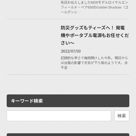
先日お伝えしましたNEWモデルロイヤルエン
フィールド・ベア650のGolden Shadow（ゴ
ールデンシ…
防災グッズもティーズへ！ 発電
機やポータブル電源もお任せくだ
さい〜
2022/07/03
記録的な早さで梅雨明けした今年。 明日から
は台風の影響で天気が下り坂のようです。 水
不足…
キーワード検索
検
索: