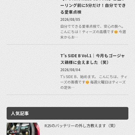
ーリング前に5分だけ！自分ででき
る愛車点検
2026/08/05
自分でできる愛車点検で、安心の旅へ。
こんにちは！ティーズの高橋です
今週
末からお…
T’s SIDE B Vol.1｜今月もゴージャ
ス鶏様に会えました（笑）
2026/08/04
T’s SIDE B、始めます。 こんにちは、ティ
ーズの髙橋です
毎週火曜日はティーズ
の定休…
人気記事
R25のバッテリーの外し方教えます（笑）