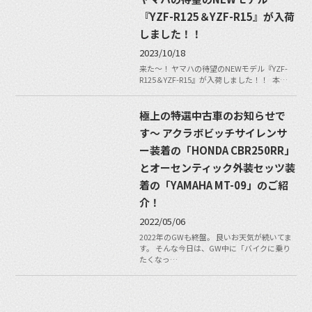
『YZF-R125＆YZF-R15』が入荷
しました！！
2023/10/18
来た～！ ヤマハの待望のNEWモデル『YZF-
R125＆YZF-R15』が入荷しました！！ 本…
極上の特選中古車のお知らせで
す〜 アクラボビッチサイレンサ
ー装着の「HONDA CBR250RR」
とオーセンティック外装セッツ装
着の「YAMAHA MT-09」のご紹
介！
2022/05/06
2022年のGWも終盤。 良いお天気が続いてま
す。 そんな今日は、GW中に「バイクに乗り
たくなっ…