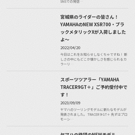
SNSでの発信…
宮城県のライダーの皆さん！
YAMAHAのNEW XSR700・ブラ
ックメタリックXが入荷しました
よ〜
2022/04/20
今日はこれをお知らせしなくちゃですね！ 新
しさの中にもどこか懐かしさを感じられるカ
ラーリ…
スポーツツアラー「YAMAHA
TRACER9GT＋」ご予約受付中で
す！
2023/09/09
ヤマハのツーリングモデルに新たなモデルが
発表されました。 TRACER９GT＋ 先ずはプロ
モーシ…
ヤマハの待望のNEWモデル