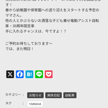
す！
春から幼稚園や保育園への送り迎えをスタートする予定の
ママさん。
他の人とかぶらないお洒落な子ども乗せ電動アシスト自転
車・30周年限定車
手に入れるチャンスは、今ですよ！？
ご予約お待ちしております〜
では、また明日！
X
Facebook
Hatena
Line
Pocket
カテゴリー
お知らせ
爽快日記
自転車
タグ
YAMAHA