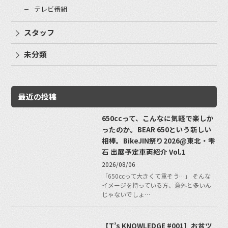
テレビ番組
スタッフ
未分類
最近の投稿
650ccって、こんなに気軽で楽しか
ったのか。BEAR 650という新しい
相棒。BikeJIN祭り2026@東北・雫
石 出展予定車両紹介 Vol.1
2026/08/06
「650ccって大きくて重そう…」 そんな
イメージを持っている方、意外と多いん
じゃないでしょ…
【T’s KNOWLEDGE #001】お盆ツ