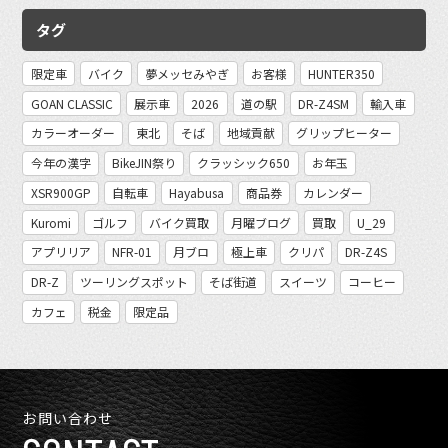
タグ
限定車
バイク
夢メッセみやぎ
お客様
HUNTER350
GOAN CLASSIC
展示車
2026
道の駅
DR-Z4SM
輸入車
カラーオーダー
東北
そば
地域貢献
グリップヒーター
今年の漢字
BikeJIN祭り
クラッシック650
お年玉
XSR900GP
自転車
Hayabusa
商品券
カレンダー
Kuromi
ゴルフ
バイク買取
月曜ブログ
買取
U_29
アプリリア
NFR-01
月ブロ
極上車
クリパ
DR-Z4S
DR-Z
ツーリングスポット
そば街道
スイーツ
コーヒー
カフェ
税金
限定品
お問い合わせ