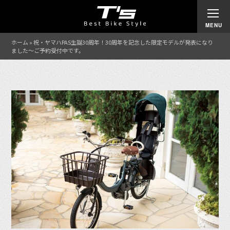
ホーム
»
祝・ヤマハPAS生誕30周年！30周年を記念した限定モデルが発表になり
ました〜ご予約受付中です。