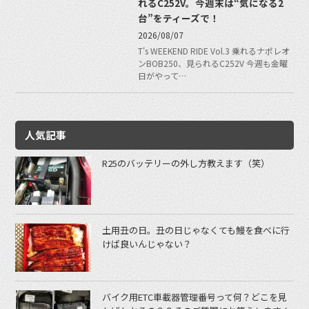
れるC252V。今週末は“気になる2
台”をティーズで！
2026/08/07
T's WEEKEND RIDE Vol.3 乗れるナポレオ
ンBOB250、見られるC252V 今週も金曜
日がやって…
人気記事
R25のバッテリーの外し方教えます（笑）
土用丑の日。丑の日じゃなくても鰻を食べに行
けば良いんじゃない？
バイク用ETC車載器管理番号って何？どこを見