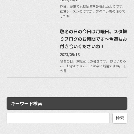
昨日、蔵王でも初冠雪を記録したようです。
紅葉シーズンのはずが、少々早い雪の便りで
したね…
敬老の日の今日は月曜日。スタ振
りブログのお時間です〜今週もお
付き合いくださいね！
2023/09/18
敬老の日、30度超えの暑さです。 おじいちゃ
ん、おばあちゃん、には辛い残暑ですね。 そ
う言…
キーワード検索
検
索: