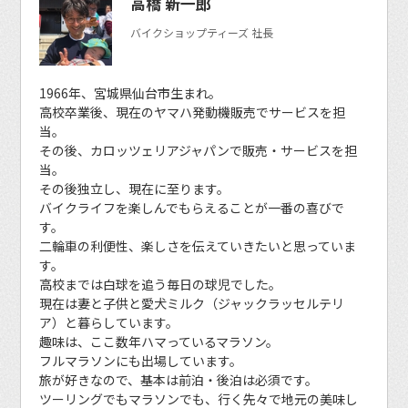
高橋 新一郎
バイクショップティーズ 社長
1966年、宮城県仙台市生まれ。
高校卒業後、現在のヤマハ発動機販売でサービスを担
当。
その後、カロッツェリアジャパンで販売・サービスを担
当。
その後独立し、現在に至ります。
バイクライフを楽しんでもらえることが一番の喜びで
す。
二輪車の利便性、楽しさを伝えていきたいと思っていま
す。
高校までは白球を追う毎日の球児でした。
現在は妻と子供と愛犬ミルク（ジャックラッセルテリ
ア）と暮らしています。
趣味は、ここ数年ハマっているマラソン。
フルマラソンにも出場しています。
旅が好きなので、基本は前泊・後泊は必須です。
ツーリングでもマラソンでも、行く先々で地元の美味し