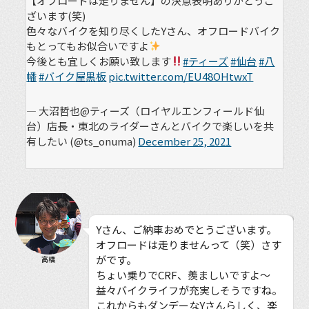
【オフロードは走りません】の決意表明ありがとうご
ざいます(笑)
色々なバイクを知り尽くしたYさん、オフロードバイク
もとってもお似合いですよ
今後とも宜しくお願い致します
#ティーズ
#仙台
#八
幡
#バイク屋黒板
pic.twitter.com/EU48OHtwxT
— 大沼哲也@ティーズ（ロイヤルエンフィールド仙
台）店長・東北のライダーさんとバイクで楽しいを共
有したい (@ts_onuma)
December 25, 2021
Yさん、ご納車おめでとうございます。
オフロードは走りませんって（笑）さす
がです。
高橋
ちょい乗りでCRF、羨ましいですよ〜
益々バイクライフが充実しそうですね。
これからもダンデーなYさんらしく、楽