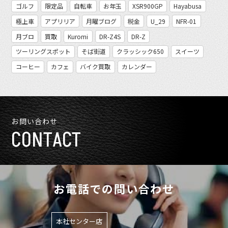
ゴルフ
限定品
自転車
お年玉
XSR900GP
Hayabusa
極上車
アプリリア
月曜ブログ
税金
U_29
NFR-01
月ブロ
買取
Kuromi
DR-Z4S
DR-Z
ツーリングスポット
そば街道
クラッシック650
スイーツ
コーヒー
カフェ
バイク買取
カレンダー
お問い合わせ
CONTACT
お電話での問い合わせ
本社センター店