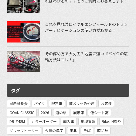
ればわかるの？？そのご質問にお答えします！
これを見ればロイヤルエンフィールドのトリッ
パーナビゲーションの使い方がわかる！
その停め方で大丈夫？地震に強い『バイクの駐
輪方法はコレ！』
タグ
展示試乗会
バイク
限定車
夢メッセみやぎ
お客様
GOAN CLASSIC
2026
道の駅
展示車
低シート高
DR-Z4SM
カラーオーダー
輸入車
地域貢献
BikeJIN祭り
グリップヒーター
今年の漢字
東北
そば
商品券