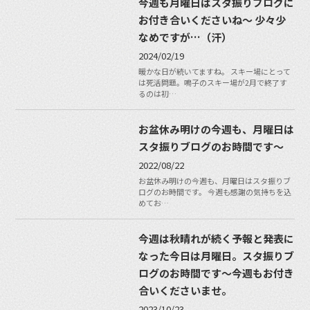
今週も月曜日はスタ振りブログに
お付き合いくださいね〜 少々少
なめですが…（汗）
2024/02/19
暖かな日が続いてますね。 スキー場にとって
は死活問題。鳴子のスキー場が2月で終了す
るのは初…
お盆休み明けの今週も、月曜日は
スタ振りブログのお時間です〜
2022/08/22
お盆休み明けの今週も、月曜日はスタ振りブ
ログのお時間です。 今週も感謝の気持ちを込
めてお…
今週は秋晴れが続く予報と発表に
なった今日は月曜日。スタ振りブ
ログのお時間です〜今週もお付き
合いくださいませ。
2023/10/23