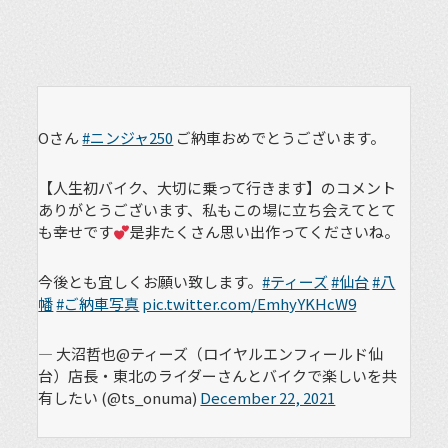
Oさん
#ニンジャ250
ご納車おめでとうございます。
【人生初バイク、大切に乗って行きます】のコメント
ありがとうございます、私もこの場に立ち会えてとて
も幸せです
是非たくさん思い出作ってくださいね。
今後とも宜しくお願い致します。
#ティーズ
#仙台
#八
幡
#ご納車写真
pic.twitter.com/EmhyYKHcW9
— 大沼哲也@ティーズ（ロイヤルエンフィールド仙
台）店長・東北のライダーさんとバイクで楽しいを共
有したい (@ts_onuma)
December 22, 2021