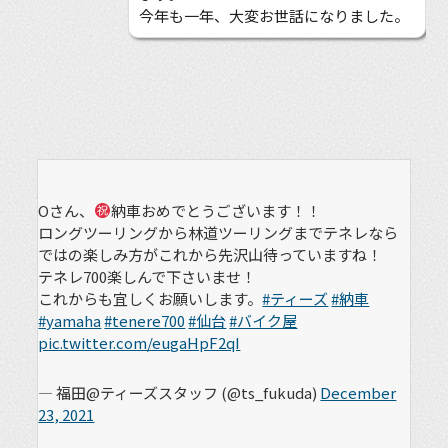
今年も一年、大変お世話になりました。
Oさん、
納車おめでとうございます！！
ロングツーリングから林道ツーリングまでテネレなら
ではの楽しみ方がこれから先沢山待っていますね！
テネレ700楽しんで下さいませ！
これからも宜しくお願いします。
#ティーズ
#納車
#yamaha
#tenere700
#仙台
#バイク屋
pic.twitter.com/eugaHpF2qI
— 福田@ティーズスタッフ (@ts_fukuda)
December
23, 2021