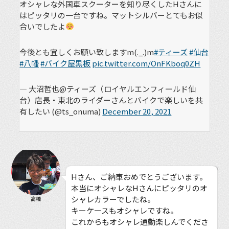
オシャレな外国車スクーターを知り尽くしたHさんに
はピッタリの一台ですね。マットシルバーとてもお似
合いでしたよ
今後とも宜しくお願い致しますm(._.)m
#ティーズ
#仙台
#八幡
#バイク屋黒板
pic.twitter.com/OnFKboq0ZH
— 大沼哲也@ティーズ（ロイヤルエンフィールド仙
台）店長・東北のライダーさんとバイクで楽しいを共
有したい (@ts_onuma)
December 20, 2021
Hさん、ご納車おめでとうございます。
本当にオシャレなHさんにピッタリのオ
シャレカラーでしたね。
高橋
キーケースもオシャレですね。
これからもオシャレ通勤楽しんでくださ