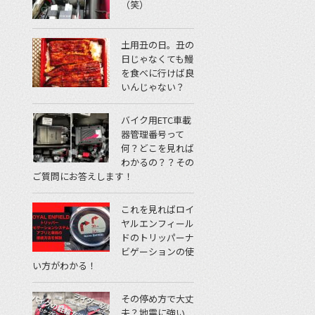
（笑）
土用丑の日。丑の
日じゃなくても鰻
を食べに行けば良
いんじゃない？
バイク用ETC車載
器管理番号って
何？どこを見れば
わかるの？？その
ご質問にお答えします！
これを見ればロイ
ヤルエンフィール
ドのトリッパーナ
ビゲーションの使
い方がわかる！
その停め方で大丈
夫？地震に強い