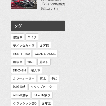
『バイクの駐輪方
法はコレ！』
タグ
限定車
バイク
夢メッセみやぎ
お客様
HUNTER350
GOAN CLASSIC
展示車
2026
道の駅
DR-Z4SM
輸入車
カラーオーダー
東北
そば
地域貢献
グリップヒーター
今年の漢字
BikeJIN祭り
クラッシック650
お年玉