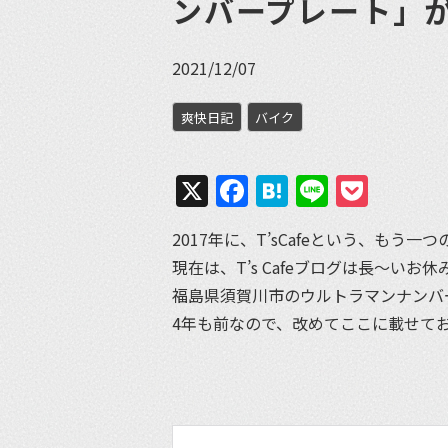
ンバープレート」
2021/12/07
爽快日記
バイク
X
Facebook
Hatena
Line
Pock
2017年に、T’sCafeという、も
現在は、T’s Cafeブログは長〜いお
福島県須賀川市のウルトラマンナンバ
4年も前なので、改めてここに載せて