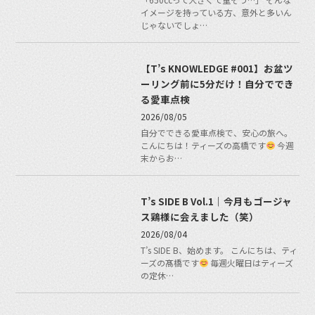
イメージを持っている方、意外と多いん
じゃないでしょ…
【T’s KNOWLEDGE #001】お盆ツ
ーリング前に5分だけ！自分ででき
る愛車点検
2026/08/05
自分でできる愛車点検で、安心の旅へ。
こんにちは！ティーズの高橋です
今週
末からお…
T’s SIDE B Vol.1｜今月もゴージャ
ス鶏様に会えました（笑）
2026/08/04
T’s SIDE B、始めます。 こんにちは、ティ
ーズの髙橋です
毎週火曜日はティーズ
の定休…