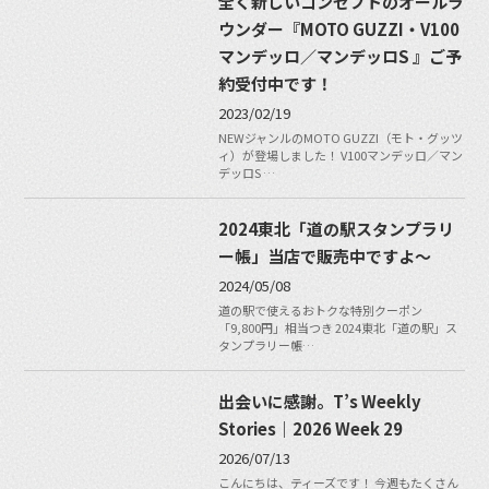
全く新しいコンセプトのオールラ
ウンダー『MOTO GUZZI・V100
マンデッロ／マンデッロS 』ご予
約受付中です！
2023/02/19
NEWジャンルのMOTO GUZZI（モト・グッツ
ィ）が登場しました！ V100マンデッロ／マン
デッロS …
2024東北「道の駅スタンプラリ
ー帳」当店で販売中ですよ〜
2024/05/08
道の駅で使えるおトクな特別クーポン
「9,800円」相当つき 2024東北「道の駅」ス
タンプラリー帳…
出会いに感謝。T’s Weekly
Stories｜2026 Week 29
2026/07/13
こんにちは、ティーズです！ 今週もたくさん