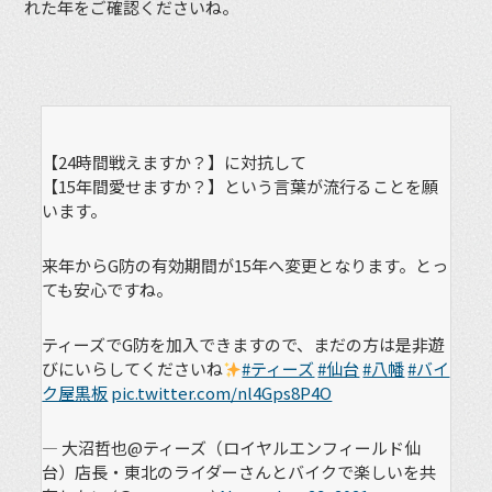
れた年をご確認くださいね。
【24時間戦えますか？】に対抗して
【15年間愛せますか？】という言葉が流行ることを願
います。
来年からG防の有効期間が15年へ変更となります。とっ
ても安心ですね。
ティーズでG防を加入できますので、まだの方は是非遊
びにいらしてくださいね
#ティーズ
#仙台
#八幡
#バイ
ク屋黒板
pic.twitter.com/nl4Gps8P4O
— 大沼哲也@ティーズ（ロイヤルエンフィールド仙
台）店長・東北のライダーさんとバイクで楽しいを共