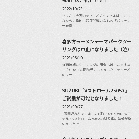
900』のご紹介です！
2022/10/23
さてさて今週のティーズチャンネルは！？ こ
れからの季節に活躍間違いなしの「バッテリ
ー充電…
喜多方ラーメンテーマパークツー
リングは中止になりました（泣）
2023/06/10
梅雨時期にツーリングの開催は難しいですね
（泣） 6/11に開催予定してました、ティーズ
のツー…
SUZUKI『Vストローム250SX』
ご試乗が可能となりました！
2023/09/27
1週間遅れちゃいました(汗) SUZUKIのNEWモ
デル・Vストローム250SXの試乗車の準備が整
いました…