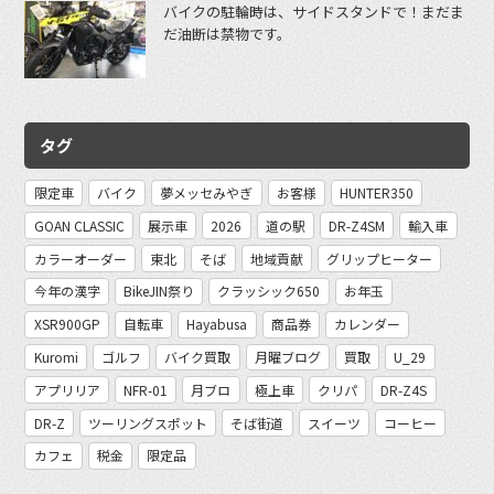
バイクの駐輪時は、サイドスタンドで！まだま
だ油断は禁物です。
タグ
限定車
バイク
夢メッセみやぎ
お客様
HUNTER350
GOAN CLASSIC
展示車
2026
道の駅
DR-Z4SM
輸入車
カラーオーダー
東北
そば
地域貢献
グリップヒーター
今年の漢字
BikeJIN祭り
クラッシック650
お年玉
XSR900GP
自転車
Hayabusa
商品券
カレンダー
Kuromi
ゴルフ
バイク買取
月曜ブログ
買取
U_29
アプリリア
NFR-01
月ブロ
極上車
クリパ
DR-Z4S
DR-Z
ツーリングスポット
そば街道
スイーツ
コーヒー
カフェ
税金
限定品