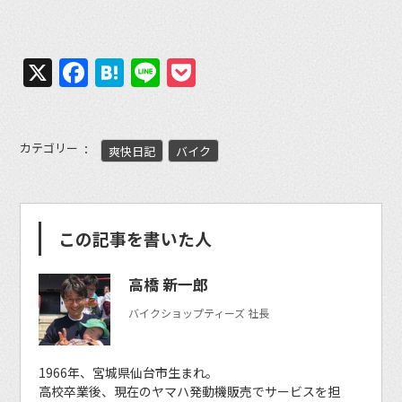
X
Facebook
Hatena
Line
Pocket
カテゴリー
爽快日記
バイク
この記事を書いた人
高橋 新一郎
バイクショップティーズ 社長
1966年、宮城県仙台市生まれ。
高校卒業後、現在のヤマハ発動機販売でサービスを担