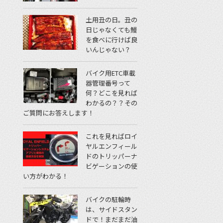
土用丑の日。丑の
日じゃなくても鰻
を食べに行けば良
いんじゃない？
バイク用ETC車載
器管理番号って
何？どこを見れば
わかるの？？その
ご質問にお答えします！
これを見ればロイ
ヤルエンフィール
ドのトリッパーナ
ビゲーションの使
い方がわかる！
バイクの駐輪時
は、サイドスタン
ドで！まだまだ油