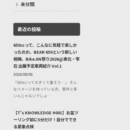
未分類
最近の投稿
650ccって、こんなに気軽で楽しか
ったのか。BEAR 650という新しい
相棒。BikeJIN祭り2026@東北・雫
石 出展予定車両紹介 Vol.1
2026/08/06
「650ccって大きくて重そう…」 そん
なイメージを持っている方、意外と多
いんじゃないでしょ…
【T’s KNOWLEDGE #001】お盆ツ
ーリング前に5分だけ！自分ででき
る愛車点検