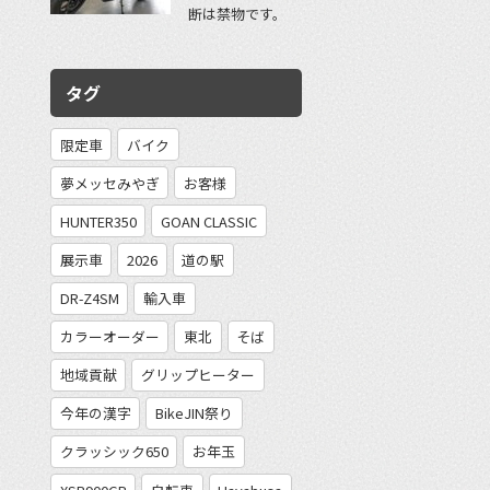
断は禁物です。
タグ
限定車
バイク
夢メッセみやぎ
お客様
HUNTER350
GOAN CLASSIC
展示車
2026
道の駅
DR-Z4SM
輸入車
カラーオーダー
東北
そば
地域貢献
グリップヒーター
今年の漢字
BikeJIN祭り
クラッシック650
お年玉