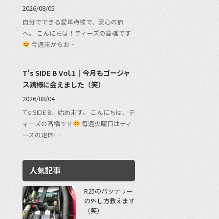
2026/08/05
自分でできる愛車点検で、安心の旅
へ。 こんにちは！ティーズの高橋です
今週末からお…
T’s SIDE B Vol.1｜今月もゴージャ
ス鶏様に会えました（笑）
2026/08/04
T’s SIDE B、始めます。 こんにちは、テ
ィーズの髙橋です
毎週火曜日はティ
ーズの定休…
人気記事
R25のバッテリー
の外し方教えます
（笑）