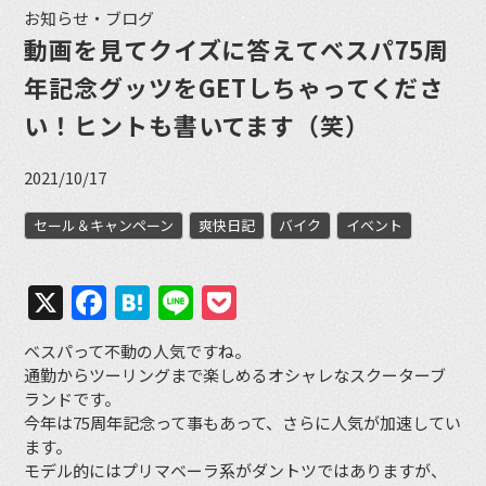
お知らせ・ブログ
動画を見てクイズに答えてベスパ75周
年記念グッツをGETしちゃってくださ
い！ヒントも書いてます（笑）
2021/10/17
セール＆キャンペーン
爽快日記
バイク
イベント
X
Facebook
Hatena
Line
Pocket
ベスパって不動の人気ですね。
通勤からツーリングまで楽しめるオシャレなスクーターブ
ランドです。
今年は75周年記念って事もあって、さらに人気が加速してい
ます。
モデル的にはプリマベーラ系がダントツではありますが、