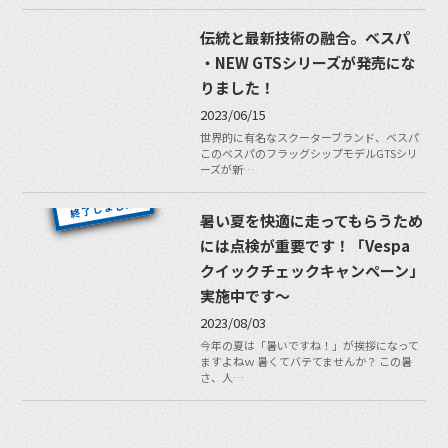
伝統と最新技術の融合。ベスパ
・NEW GTSシリーズが発売にな
りました！
2023/06/15
世界的に有名なスクーターブランド、ベスパ
このベスパのフラッグシップモデルGTSシリ
ーズが新…
暑い夏を快適に走ってもらうため
には点検が重要です！「Vespa
クイックチェックキャンペーン」
実施中です〜
2023/08/03
今年の夏は「暑いですね！」が挨拶になって
ますよねｗ 暑くてバテてませんか？ この暑
さ、人…