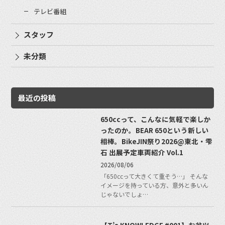
テレビ番組
スタッフ
未分類
最近の投稿
650ccって、こんなに気軽で楽しか
ったのか。BEAR 650という新しい
相棒。BikeJIN祭り2026@東北・雫
石 出展予定車両紹介 Vol.1
2026/08/06
「650ccって大きくて重そう…」 そんな
イメージを持っている方、意外と多いん
じゃないでしょ…
【T’s KNOWLEDGE #001】お盆ツ