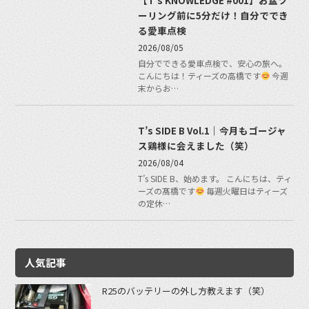
ーリング前に5分だけ！自分ででき
る愛車点検
2026/08/05
自分でできる愛車点検で、安心の旅へ。
こんにちは！ティーズの高橋です
今週
末からお…
T’s SIDE B Vol.1｜今月もゴージャ
ス鶏様に会えました（笑）
2026/08/04
T’s SIDE B、始めます。 こんにちは、ティ
ーズの髙橋です
毎週火曜日はティーズ
の定休…
人気記事
R25のバッテリーの外し方教えます（笑）