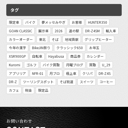
タグ
限定車
バイク
夢メッセみやぎ
お客様
HUNTER350
GOAN CLASSIC
展示車
2026
道の駅
DR-Z4SM
輸入車
カラーオーダー
東北
そば
地域貢献
グリップヒーター
今年の漢字
BikeJIN祭り
クラッシック650
お年玉
XSR900GP
自転車
Hayabusa
商品券
カレンダー
Kuromi
ゴルフ
バイク買取
月曜ブログ
買取
U_29
アプリリア
NFR-01
月ブロ
極上車
クリパ
DR-Z4S
DR-Z
ツーリングスポット
そば街道
スイーツ
コーヒー
カフェ
税金
限定品
お問い合わせ