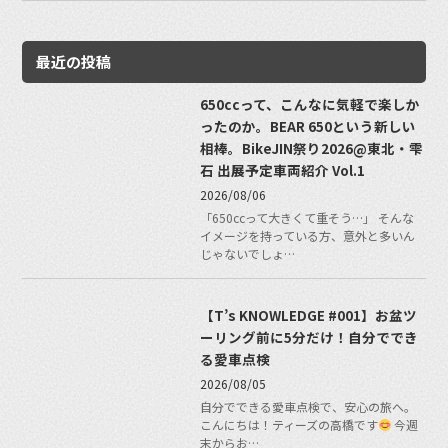
最近の投稿
650ccって、こんなに気軽で楽しか
ったのか。BEAR 650という新しい
相棒。BikeJIN祭り2026@東北・雫
石 出展予定車両紹介 Vol.1
2026/08/06
「650ccって大きくて重そう…」 そんな
イメージを持っている方、意外と多いん
じゃないでしょ…
【T’s KNOWLEDGE #001】お盆ツ
ーリング前に5分だけ！自分ででき
る愛車点検
2026/08/05
自分でできる愛車点検で、安心の旅へ。
こんにちは！ティーズの高橋です
今週
末からお…