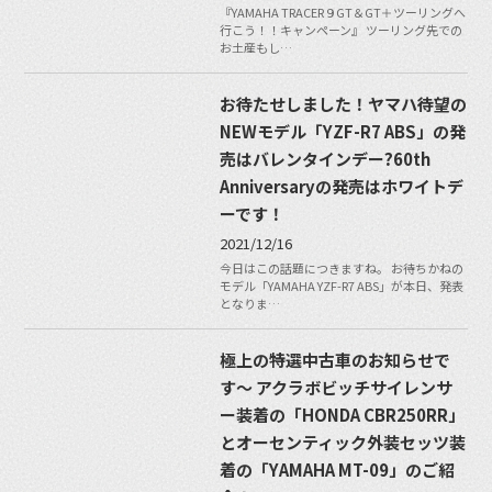
『YAMAHA TRACER９GT＆GT＋ツーリングへ
行こう！！キャンペーン』 ツーリング先での
お土産もし…
お待たせしました！ヤマハ待望の
NEWモデル「YZF-R7 ABS」の発
売はバレンタインデー?60th
Anniversaryの発売はホワイトデ
ーです！
2021/12/16
今日はこの話題につきますね。 お待ちかねの
モデル「YAMAHA YZF-R7 ABS」が本日、発表
となりま…
極上の特選中古車のお知らせで
す〜 アクラボビッチサイレンサ
ー装着の「HONDA CBR250RR」
とオーセンティック外装セッツ装
着の「YAMAHA MT-09」のご紹