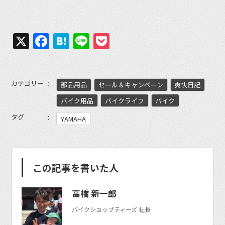
X
Facebook
Hatena
Line
Pocket
カテゴリー
部品用品
セール＆キャンペーン
爽快日記
バイク用品
バイクライフ
バイク
タグ
YAMAHA
この記事を書いた人
高橋 新一郎
バイクショップティーズ 社長