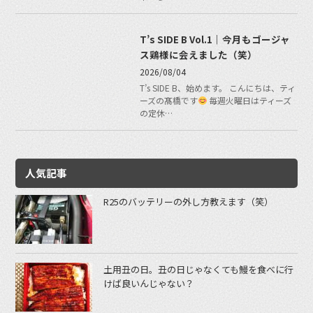
T’s SIDE B Vol.1｜今月もゴージャ
ス鶏様に会えました（笑）
2026/08/04
T’s SIDE B、始めます。 こんにちは、ティ
ーズの髙橋です
毎週火曜日はティーズ
の定休…
人気記事
R25のバッテリーの外し方教えます（笑）
土用丑の日。丑の日じゃなくても鰻を食べに行
けば良いんじゃない？