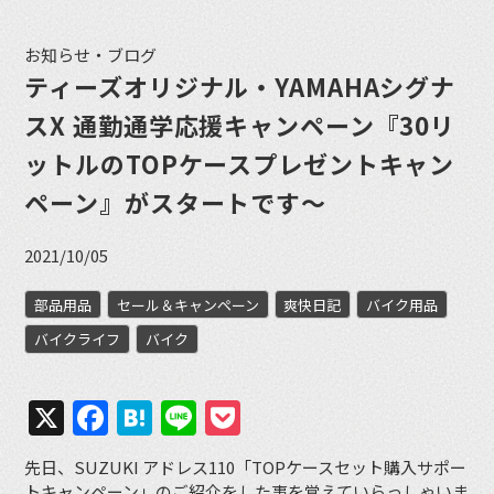
お知らせ・ブログ
ティーズオリジナル・YAMAHAシグナ
スX 通勤通学応援キャンペーン『30リ
ットルのTOPケースプレゼントキャン
ペーン』がスタートです〜
2021/10/05
部品用品
セール＆キャンペーン
爽快日記
バイク用品
バイクライフ
バイク
X
Facebook
Hatena
Line
Pocket
先日、SUZUKI アドレス110「TOPケースセット購入サポー
トキャンペーン」のご紹介をした事を覚えていらっしゃいま