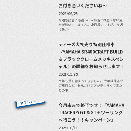
お付き合いくださいね〜
2025/06/23
今週も出会に感謝 m_m 梅雨とは思えない夏
空が続いていますね。連日暑いですが、今週
は暑さ…
ティーズ大初売り特別仕様車
『YAMAHA SR400CRAFT BUILD
＆ブラッククロームメッキスペシ
ャル』の詳細をお知らせします！
2021/12/30
今年も押し詰まってきました。 今年は帰省や
ご旅行など、お出かけの方が少し戻って来た
との事…
今月末まで終了です！『YAMAHA
TRACER９GT＆GT＋ツーリング
へ行こう！！キャンペーン』
2024/10/11