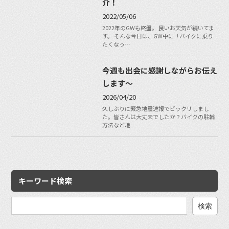
介！
2022/05/06
2022年のGWも終盤。 良いお天気が続いてま
す。 そんな今日は、GW中に「バイクに乗り
たくなっ…
今週も出会に感謝しながらお伝え
します〜
2026/04/20
久しぶりに緊急地震速報でビックリしまし
た。皆さんは大丈夫でしたか？バイクの駐輪
方法など地…
キーワード検索
検
索: