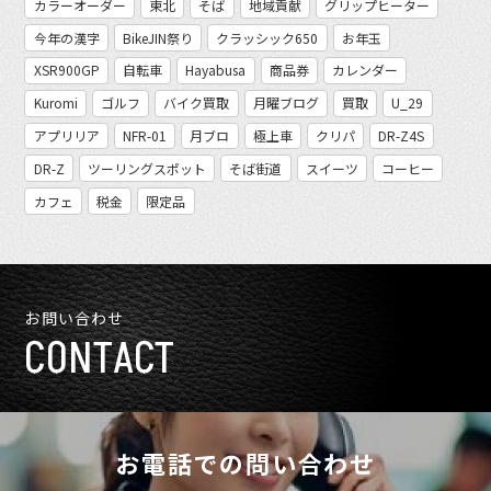
カラーオーダー
東北
そば
地域貢献
グリップヒーター
今年の漢字
BikeJIN祭り
クラッシック650
お年玉
XSR900GP
自転車
Hayabusa
商品券
カレンダー
Kuromi
ゴルフ
バイク買取
月曜ブログ
買取
U_29
アプリリア
NFR-01
月ブロ
極上車
クリパ
DR-Z4S
DR-Z
ツーリングスポット
そば街道
スイーツ
コーヒー
カフェ
税金
限定品
お問い合わせ
CONTACT
お電話での問い合わせ