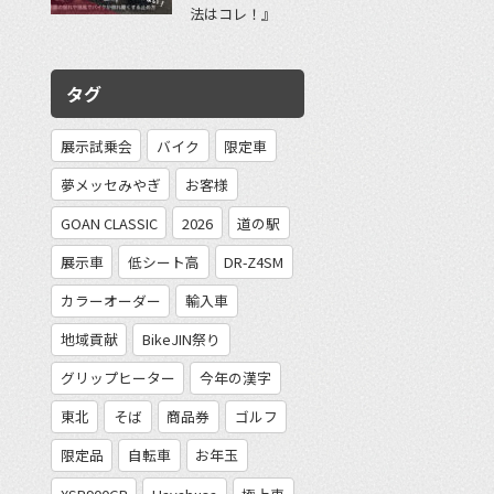
法はコレ！』
タグ
展示試乗会
バイク
限定車
夢メッセみやぎ
お客様
GOAN CLASSIC
2026
道の駅
展示車
低シート高
DR-Z4SM
カラーオーダー
輸入車
地域貢献
BikeJIN祭り
グリップヒーター
今年の漢字
東北
そば
商品券
ゴルフ
限定品
自転車
お年玉