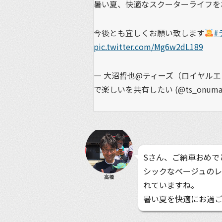
暑い夏、快適なスクーターライフを
今後とも宜しくお願い致します
#
pic.twitter.com/Mg6w2dL189
— 大沼哲也@ティーズ（ロイヤル
で楽しいを共有したい (@ts_onuma
Sさん、ご納車おめで
シックなベージュのレ
高橋
れていますね。
暑い夏を快適にお過