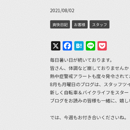
2021/08/02
爽快日記
お客様
スタッフ
X
Facebook
Hatena
Line
Pock
毎日暑い日が続いております。
皆さん、体調など崩しておりませんか
熱中症警戒アラートも度々発令されて
8月も月曜日のブログは、スタッフツ
新しく自転車＆バイクライフをスター
ブログをお読みの皆様も一緒に、嬉し
では、今週もお付き合いくださいね。