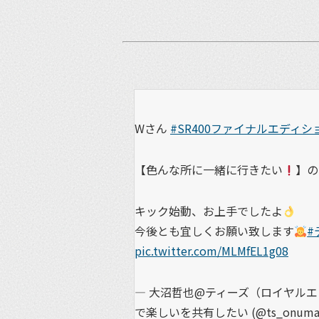
Wさん
#SR400ファイナルエディシ
【色んな所に一緒に行きたい
】の
キック始動、お上手でしたよ
今後とも宜しくお願い致します
#
pic.twitter.com/MLMfEL1g08
— 大沼哲也@ティーズ（ロイヤル
で楽しいを共有したい (@ts_onuma