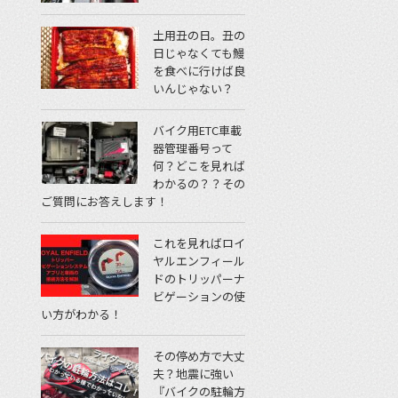
土用丑の日。丑の
日じゃなくても鰻
を食べに行けば良
いんじゃない？
バイク用ETC車載
器管理番号って
何？どこを見れば
わかるの？？その
ご質問にお答えします！
これを見ればロイ
ヤルエンフィール
ドのトリッパーナ
ビゲーションの使
い方がわかる！
その停め方で大丈
夫？地震に強い
『バイクの駐輪方