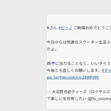
Kさん
#ビーノ
ご納車おめでとうご
今日からは快適なスクーター生活ス
たよ。
雨
に当たることなく、いいタイミ
今後とも宜しくお願いします。
#テ
pic.twitter.com/cic23WPdKt
— 大沼哲也@ティーズ（ロイヤル
で楽しいを共有したい (@ts_onuma