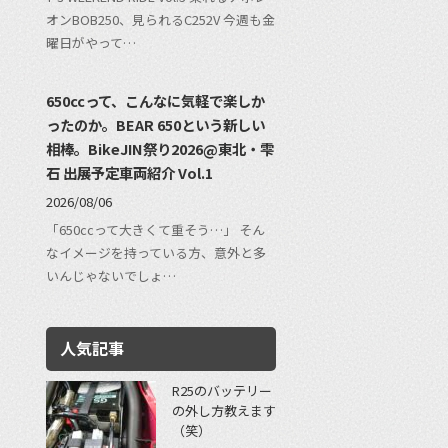
オンBOB250、見られるC252V 今週も金
曜日がやって…
650ccって、こんなに気軽で楽しか
ったのか。BEAR 650という新しい
相棒。BikeJIN祭り2026@東北・雫
石 出展予定車両紹介 Vol.1
2026/08/06
「650ccって大きくて重そう…」 そん
なイメージを持っている方、意外と多
いんじゃないでしょ…
人気記事
R25のバッテリー
の外し方教えます
（笑）