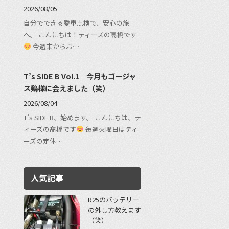
2026/08/05
自分でできる愛車点検で、安心の旅
へ。 こんにちは！ティーズの高橋です
今週末からお…
T’s SIDE B Vol.1｜今月もゴージャ
ス鶏様に会えました（笑）
2026/08/04
T’s SIDE B、始めます。 こんにちは、テ
ィーズの髙橋です
毎週火曜日はティ
ーズの定休…
人気記事
R25のバッテリー
の外し方教えます
（笑）