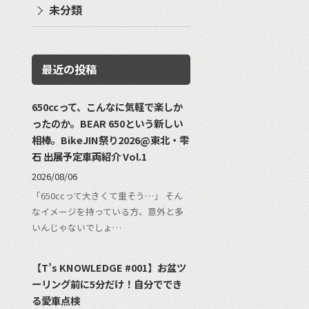
未分類
最近の投稿
650ccって、こんなに気軽で楽しか
ったのか。BEAR 650という新しい
相棒。BikeJIN祭り2026@東北・雫
石 出展予定車両紹介 Vol.1
2026/08/06
「650ccって大きくて重そう…」 そん
なイメージを持っている方、意外と多
いんじゃないでしょ…
【T’s KNOWLEDGE #001】お盆ツ
ーリング前に5分だけ！自分ででき
る愛車点検