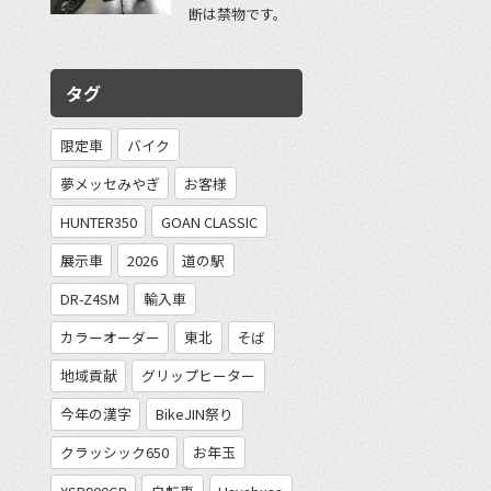
断は禁物です。
タグ
限定車
バイク
夢メッセみやぎ
お客様
HUNTER350
GOAN CLASSIC
展示車
2026
道の駅
DR-Z4SM
輸入車
カラーオーダー
東北
そば
地域貢献
グリップヒーター
今年の漢字
BikeJIN祭り
クラッシック650
お年玉