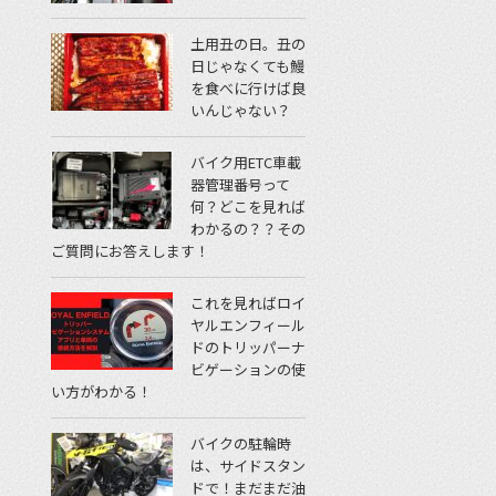
土用丑の日。丑の
日じゃなくても鰻
を食べに行けば良
いんじゃない？
バイク用ETC車載
器管理番号って
何？どこを見れば
わかるの？？その
ご質問にお答えします！
これを見ればロイ
ヤルエンフィール
ドのトリッパーナ
ビゲーションの使
い方がわかる！
バイクの駐輪時
は、サイドスタン
ドで！まだまだ油