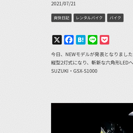
2021/07/21
爽快日記
レンタルバイク
バイク
X
Facebook
Hatena
Line
Pock
今日、NEWモデルが発表となりまし
縦型2灯式になり、斬新な六角形LED
SUZUKI・GSX-S1000