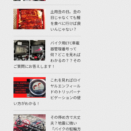
土用丑の日。丑の
日じゃなくても鰻
を食べに行けば良
いんじゃない？
バイク用ETC車載
器管理番号って
何？どこを見れば
わかるの？？その
ご質問にお答えします！
これを見ればロイ
ヤルエンフィール
ドのトリッパーナ
ビゲーションの使
い方がわかる！
その停め方で大丈
夫？地震に強い
『バイクの駐輪方