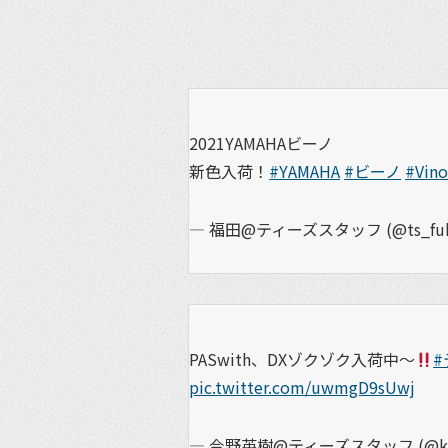
2021YAMAHAビーノ
新色入荷！
#YAMAHA
#ビーノ
#Vino
— 福田@ティーズスタッフ (@ts_fuk
PASwith、DXゾクゾク入荷中～
#
pic.twitter.com/uwmgD9sUwj
— 今野英樹@ティーズスタッフ (@kon