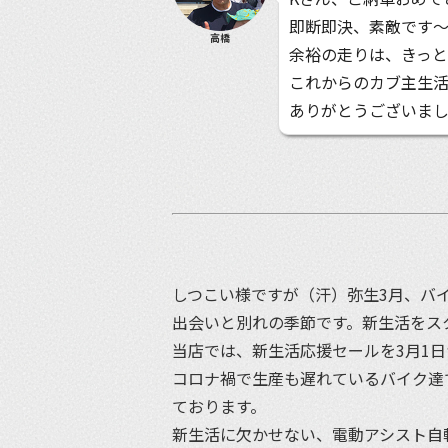
即断即決、素敵です
高橋
余裕の走りは、きっと
これからのカブ主生
ありがとうございま
しつこい様ですが（汗）弥生3月、バ
出会いと別れの季節です。新生活をス
当店では、新生活応援セールを3月1
コロナ禍で生産も遅れているバイク達
ております。
新生活に欠かせない、電動アシスト自