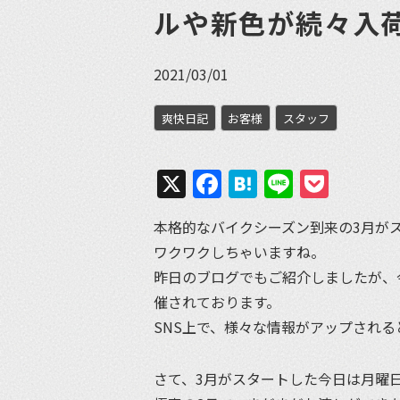
ルや新色が続々入
2021/03/01
爽快日記
お客様
スタッフ
X
Facebook
Hatena
Line
Pock
本格的なバイクシーズン到来の3月が
ワクワクしちゃいますね。
昨日のブログでもご紹介しましたが、今
催されております。
SNS上で、様々な情報がアップされ
さて、3月がスタートした今日は月曜