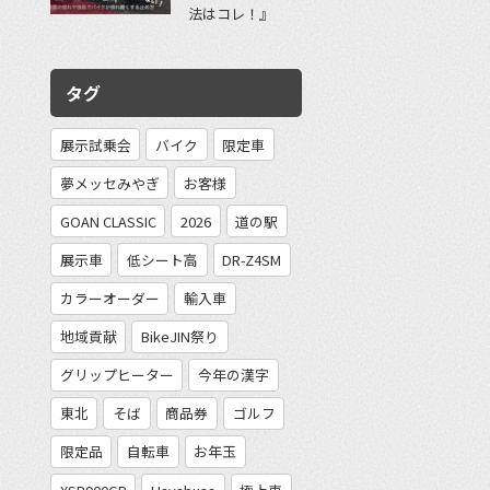
法はコレ！』
タグ
展示試乗会
バイク
限定車
夢メッセみやぎ
お客様
GOAN CLASSIC
2026
道の駅
展示車
低シート高
DR-Z4SM
カラーオーダー
輸入車
地域貢献
BikeJIN祭り
グリップヒーター
今年の漢字
東北
そば
商品券
ゴルフ
限定品
自転車
お年玉