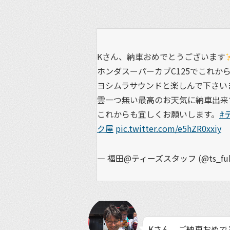
Kさん、納車おめでとうございます
ホンダスーパーカブC125でこれか
ヨシムラサウンドと楽しんで下さい
雲一つ無い最高のお天気に納車出来
これからも宜しくお願いします。
#
ク屋
pic.twitter.com/e5hZR0xxiy
— 福田@ティーズスタッフ (@ts_fuk
Kさん、ご納車おめで