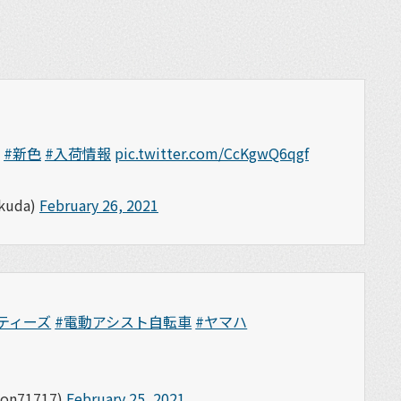
#新色
#入荷情報
pic.twitter.com/CcKgwQ6qgf
uda)
February 26, 2021
ティーズ
#電動アシスト自転車
#ヤマハ
71717)
February 25, 2021