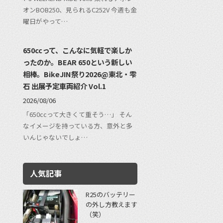
オンBOB250、見られるC252V 今週も金
曜日がやって…
650ccって、こんなに気軽で楽しか
ったのか。BEAR 650という新しい
相棒。BikeJIN祭り2026@東北・雫
石 出展予定車両紹介 Vol.1
2026/08/06
「650ccって大きくて重そう…」 そん
なイメージを持っている方、意外と多
いんじゃないでしょ…
人気記事
R25のバッテリー
の外し方教えます
（笑）