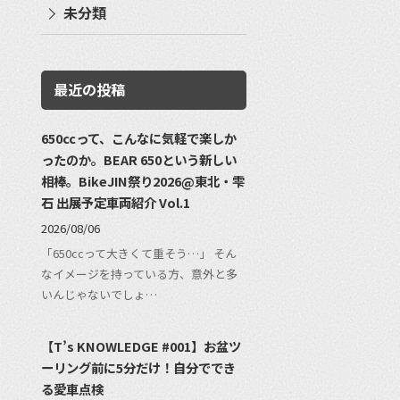
未分類
最近の投稿
650ccって、こんなに気軽で楽しか
ったのか。BEAR 650という新しい
相棒。BikeJIN祭り2026@東北・雫
石 出展予定車両紹介 Vol.1
2026/08/06
「650ccって大きくて重そう…」 そん
なイメージを持っている方、意外と多
いんじゃないでしょ…
【T’s KNOWLEDGE #001】お盆ツ
ーリング前に5分だけ！自分ででき
る愛車点検