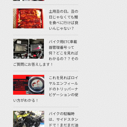
土用丑の日。丑の
日じゃなくても鰻
を食べに行けば良
いんじゃない？
バイク用ETC車載
器管理番号って
何？どこを見れば
わかるの？？その
ご質問にお答えします！
これを見ればロイ
ヤルエンフィール
ドのトリッパーナ
ビゲーションの使
い方がわかる！
バイクの駐輪時
は、サイドスタン
ドで！まだまだ油