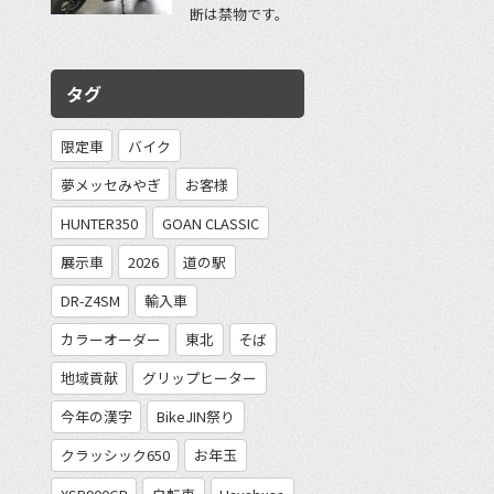
断は禁物です。
タグ
限定車
バイク
夢メッセみやぎ
お客様
HUNTER350
GOAN CLASSIC
展示車
2026
道の駅
DR-Z4SM
輸入車
カラーオーダー
東北
そば
地域貢献
グリップヒーター
今年の漢字
BikeJIN祭り
クラッシック650
お年玉