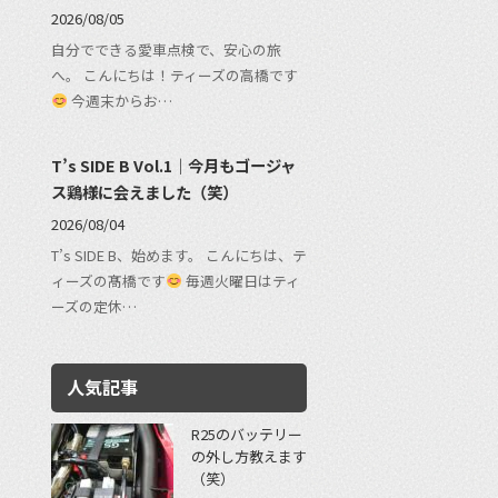
2026/08/05
自分でできる愛車点検で、安心の旅
へ。 こんにちは！ティーズの高橋です
今週末からお…
T’s SIDE B Vol.1｜今月もゴージャ
ス鶏様に会えました（笑）
2026/08/04
T’s SIDE B、始めます。 こんにちは、テ
ィーズの髙橋です
毎週火曜日はティ
ーズの定休…
人気記事
R25のバッテリー
の外し方教えます
（笑）