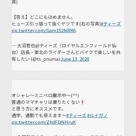
真)
【答え】どこにもはめません。
ヒューズ引っ張って抜くヤツです(右の写真)
#ティーズ
pic.twitter.com/Gam152NRR6
— 大沼哲也@ティーズ（ロイヤルエンフィールド仙
台）店長・東北のライダーさんとバイクで楽しいを共
有したい (@ts_onuma)
June 13, 2020
オシャレ～ミニベロ展示中～(^^)
普通のママチャリは乗りたくない
と思う方にオススメです。
通学、通勤でも使えます～
#ティーズ
#ルイガノ
pic.twitter.com/ZhdFDNHruK