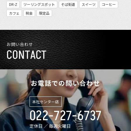
DR-Z
ツーリングスポット
そば街道
スイーツ
コーヒー
カフェ
税金
限定品
お問い合わせ
CONTACT
お電話での問い合わせ
本社センター店
022-727-6737
定休日 ／ 毎週火曜日