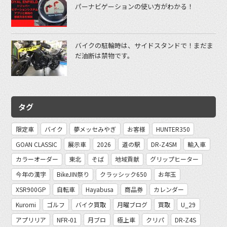
パーナビゲーションの使い方がわかる！
バイクの駐輪時は、サイドスタンドで！まだま
だ油断は禁物です。
タグ
限定車
バイク
夢メッセみやぎ
お客様
HUNTER350
GOAN CLASSIC
展示車
2026
道の駅
DR-Z4SM
輸入車
カラーオーダー
東北
そば
地域貢献
グリップヒーター
今年の漢字
BikeJIN祭り
クラッシック650
お年玉
XSR900GP
自転車
Hayabusa
商品券
カレンダー
Kuromi
ゴルフ
バイク買取
月曜ブログ
買取
U_29
アプリリア
NFR-01
月ブロ
極上車
クリパ
DR-Z4S