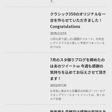
す。 …
クラシック350のオリジナルな一
台を作らせていただきました！
Congratulations
2025/12/15
12月も折り返しの1週間がスタート。忘年会
にクリスマスなど楽しい予定がつまっている
のではな…
7月のスタ振りブログを締めたの
はあのツイートｗ 今週も感謝の
気持ちを込めてお伝えさせて頂き
ます！
2022/07/25
お天気に恵まれた日曜日の利府スーパーカブ
スタンプラリースタートイベントは、多くの
カブ主様…
新年度も月曜日は感謝の気持ちを