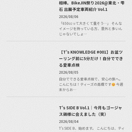
相棒。BikeJIN祭り2026@東北・雫
石 出展予定車両紹介 Vol.1
2026/08/06
「650ccって大きくて重そう…」 そんな
イメージを持っている方、意外と多いん
じゃないでしょ…
【T’s KNOWLEDGE #001】お盆ツ
ーリング前に5分だけ！自分ででき
る愛車点検
2026/08/05
自分でできる愛車点検で、安心の旅へ。
こんにちは！ティーズの高橋です
今週
末からお…
T’s SIDE B Vol.1｜今月もゴージャ
ス鶏様に会えました（笑）
2026/08/04
T’s SIDE B、始めます。 こんにちは、ティ