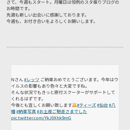
さて、今週もスタート。月曜日は恒例のスタ振りブログの
お時間です。
先週も新しい出会いに感謝しております。
今週も、お付き合いをよろしくお願いします。
Nさん
#レッツ
ご納車おめでとうございます。今年はウ
イルスの影響もあり色々と大変ですね。
そんな状況でもきっと原付スクーターがサポートして
くれるはずです。
今後とも宜しくお願い致します
#ティーズ
#仙台
#八
幡
#納車写真
#お土産ご馳走さまでした
pic.twitter.com/YkJ0Xhk9mG