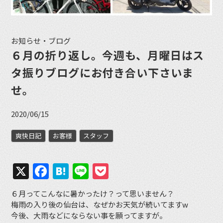
お知らせ・ブログ
６月の折り返し。今週も、月曜日はス
タ振りブログにお付き合い下さいま
せ。
2020/06/15
爽快日記
お客様
スタッフ
X
Facebook
Hatena
Line
Pocket
６月ってこんなに暑かったけ？って思いません？
梅雨の入り後の仙台は、なぜかお天気が続いてますw
今後、大雨などにならない事を願ってますが。