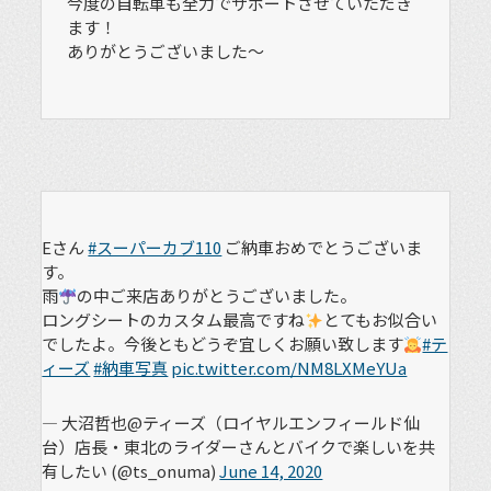
今度の自転車も全力でサポートさせていただき
ます！
ありがとうございました〜
Eさん
#スーパーカブ110
ご納車おめでとうございま
す。
雨
の中ご来店ありがとうございました。
ロングシートのカスタム最高ですね
とてもお似合い
でしたよ。今後ともどうぞ宜しくお願い致します
#テ
ィーズ
#納車写真
pic.twitter.com/NM8LXMeYUa
— 大沼哲也@ティーズ（ロイヤルエンフィールド仙
台）店長・東北のライダーさんとバイクで楽しいを共
有したい (@ts_onuma)
June 14, 2020