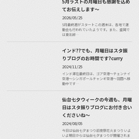
5月ラストの月曜日も感謝を込め
てお伝えします〜
2026/05/25
5月最終週がスタートこの週末は、各地で運
動会も行われていたようです。また、盛岡で
は東北絆…
インド??でも、月曜日はスタ振
りブログのお時間です?curry
2024/11/25
インド滞在最終日は、ゴア空港〜チェンナイ
空港〜シンガポールチャンギ空港〜羽田へ移
動中です…
仙台七夕ウィークの今週も、月曜
日はスタ振りブログにお付き合い
くださいね〜
2024/08/05
今日は仙台七夕まつり前夜祭花火まつり いよ
いよ明日からは仙台七夕まつりが開催されま