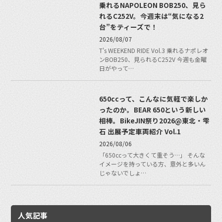
乗れるNAPOLEON BOB250、見ら
れるC252V。今週末は“気になる2
台”をティーズで！
2026/08/07
T's WEEKEND RIDE Vol.3 乗れるナポレオ
ンBOB250、見られるC252V 今週も金曜
日がやって…
650ccって、こんなに気軽で楽しか
ったのか。BEAR 650という新しい
相棒。BikeJIN祭り2026@東北・雫
石 出展予定車両紹介 Vol.1
2026/08/06
「650ccって大きくて重そう…」 そんな
イメージを持っている方、意外と多いん
じゃないでしょ…
人気記事