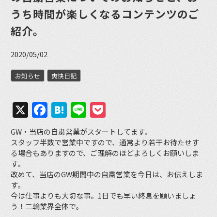
うち時間が楽しくなるコンテンツのご
紹介。
2020/05/02
お知らせ
爽快日記
X
Facebook
Hatena
Line
Pocket
GW・当店の自粛営業がスタートしてます。
スタッフ半数で営業中ですので、通常より若干お待たせす
る場合もありますので、ご理解のほどよろしくお願いしま
す。
改めて、当店のGW期間中の自粛営業を今日は、お伝えしま
す。
今は仕事よりも大切な事。1日でも早い終息を願いましょ
う！二輪業界全体で。