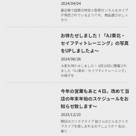
2024/04/04
最近巷で話題の特定小型原付 いろんなタイプ
が発売されているようです。 商品選びはしっ
かり…
お待たせしました！「AJ東北・
セイフティトレーニング」の写真
をUPしましたよ〜
2024/06/26
大変お待たせしました！ 6月16日に開催され
ました「AJ東北・セイフティトレーニング」
の様子を…
今年の営業もあと４日。改めて当
店の年末年始のスケジュールをお
知らせ致します〜
2023/12/23
明日はクリスマスイブ 皆さんはどんなクリス
マスイブを楽しまれるのでしょうか？ 私は、
妻と…