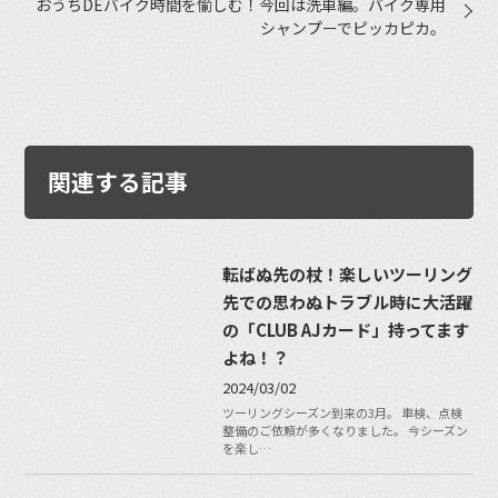
おうちDEバイク時間を愉しむ！今回は洗車編。バイク専用
シャンプーでピッカピカ。
関連する記事
転ばぬ先の杖！楽しいツーリング
先での思わぬトラブル時に大活躍
の「CLUB AJカード」持ってます
よね！？
2024/03/02
ツーリングシーズン到来の3月。 車検、点検
整備のご依頼が多くなりました。 今シーズン
を楽し…