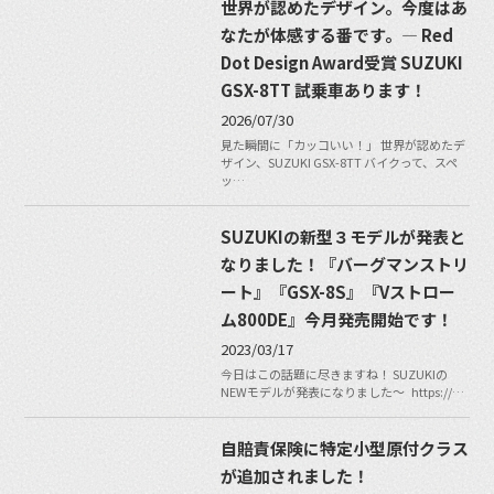
世界が認めたデザイン。今度はあ
なたが体感する番です。― Red
Dot Design Award受賞 SUZUKI
GSX-8TT 試乗車あります！
2026/07/30
見た瞬間に「カッコいい！」 世界が認めたデ
ザイン、SUZUKI GSX-8TT バイクって、スペ
ッ…
SUZUKIの新型３モデルが発表と
なりました！『バーグマンストリ
ート』『GSX-8S』『Vストロー
ム800DE』今月発売開始です！
2023/03/17
今日はこの話題に尽きますね！ SUZUKIの
NEWモデルが発表になりました〜 https://…
自賠責保険に特定小型原付クラス
が追加されました！