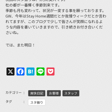
杜の都が一番輝く季節到来です。
季節も月も変わって、状況が一変する事を願っております。
GW、今年はStay Home週間だとか我慢ウィークだとか言わ
れてますが、このブログで少しで皆さんが笑顔になれるよ
うな内容を書いていきますので、引き続きお付き合いくだ
さいね。
では、また明日！
X
Facebook
Hatena
Line
Pocket
カテゴリー
爽快日記
お客様
スタッフ
タグ
スタ振り