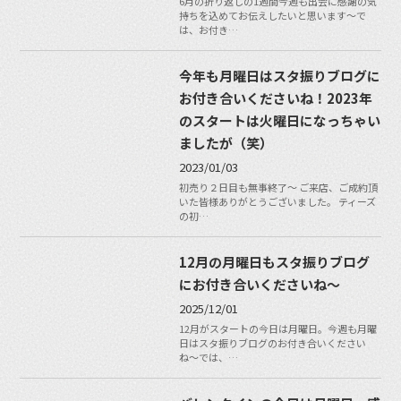
6月の折り返しの1週間今週も出会に感謝の気
持ちを込めてお伝えしたいと思います〜で
は、お付き…
今年も月曜日はスタ振りブログに
お付き合いくださいね！2023年
のスタートは火曜日になっちゃい
ましたが（笑）
2023/01/03
初売り２日目も無事終了〜 ご来店、ご成約頂
いた皆様ありがとうございました。 ティーズ
の初…
12月の月曜日もスタ振りブログ
にお付き合いくださいね〜
2025/12/01
12月がスタートの今日は月曜日。今週も月曜
日はスタ振りブログのお付き合いください
ね〜では、…