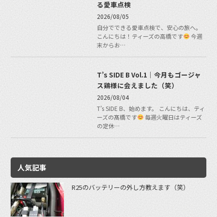
る愛車点検
2026/08/05
自分でできる愛車点検で、安心の旅へ。
こんにちは！ティーズの高橋です
今週
末からお…
T’s SIDE B Vol.1｜今月もゴージャ
ス鶏様に会えました（笑）
2026/08/04
T’s SIDE B、始めます。 こんにちは、ティ
ーズの髙橋です
毎週火曜日はティーズ
の定休…
人気記事
R25のバッテリーの外し方教えます（笑）