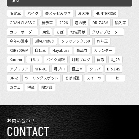
限定車
バイク
夢メッセみやぎ
お客様
HUNTER350
GOAN CLASSIC
展示車
2026
道の駅
DR-Z4SM
輸入車
カラーオーダー
東北
そば
地域貢献
グリップヒーター
今年の漢字
BikeJIN祭り
クラッシック650
お年玉
XSR900GP
自転車
Hayabusa
商品券
カレンダー
Kuromi
ゴルフ
バイク買取
月曜ブログ
買取
U_29
アプリリア
NFR-01
月ブロ
極上車
クリパ
DR-Z4S
DR-Z
ツーリングスポット
そば街道
スイーツ
コーヒー
カフェ
税金
限定品
お問い合わせ
CONTACT