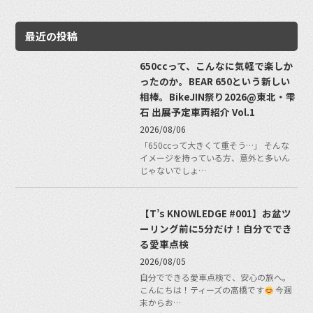
最近の投稿
650ccって、こんなに気軽で楽しか
ったのか。BEAR 650という新しい
相棒。BikeJIN祭り2026@東北・雫
石 出展予定車両紹介 Vol.1
2026/08/06
「650ccって大きくて重そう…」 そんな
イメージを持っている方、意外と多いん
じゃないでしょ…
【T’s KNOWLEDGE #001】お盆ツ
ーリング前に5分だけ！自分ででき
る愛車点検
2026/08/05
自分でできる愛車点検で、安心の旅へ。
こんにちは！ティーズの高橋です
今週
末からお…