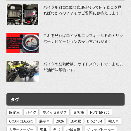
バイク用ETC車載器管理番号って何？どこを見
ればわかるの？？そのご質問にお答えします！
これを見ればロイヤルエンフィールドのトリッ
パーナビゲーションの使い方がわかる！
バイクの駐輪時は、サイドスタンドで！まだま
だ油断は禁物です。
タグ
限定車
バイク
夢メッセみやぎ
お客様
HUNTER350
GOAN CLASSIC
展示車
2026
道の駅
DR-Z4SM
輸入車
カラーオーダー
東北
そば
地域貢献
グリップヒーター