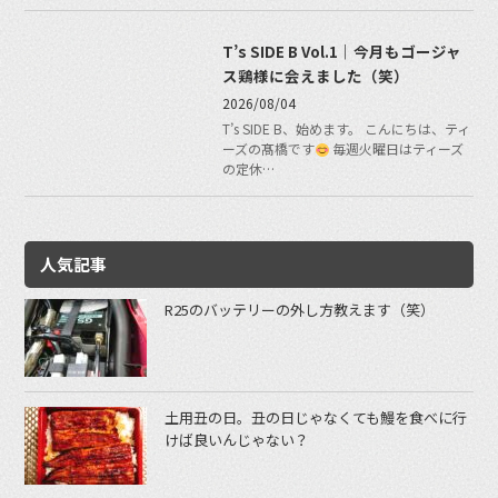
T’s SIDE B Vol.1｜今月もゴージャ
ス鶏様に会えました（笑）
2026/08/04
T’s SIDE B、始めます。 こんにちは、ティ
ーズの髙橋です
毎週火曜日はティーズ
の定休…
人気記事
R25のバッテリーの外し方教えます（笑）
土用丑の日。丑の日じゃなくても鰻を食べに行
けば良いんじゃない？