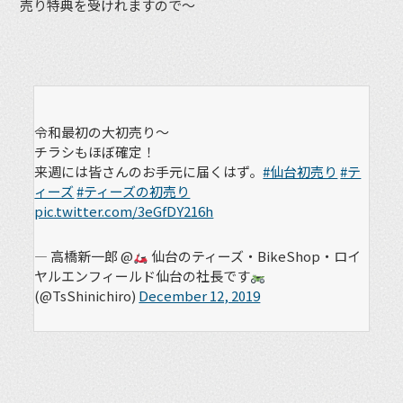
売り特典を受けれますので〜
令和最初の大初売り〜
チラシもほぼ確定！
来週には皆さんのお手元に届くはず。
#仙台初売り
#テ
ィーズ
#ティーズの初売り
pic.twitter.com/3eGfDY216h
— 高橋新一郎 @
仙台のティーズ・BikeShop・ロイ
ヤルエンフィールド仙台の社長です
(@TsShinichiro)
December 12, 2019