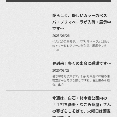
愛らしく、優しいカラーのベス
パ・プリマベーラが入荷・展示中
です〜
2025/06/26
ベスパの定番モデル『プリマベーラ』125cc
のアマービレグリーンが入荷、展示中です！
1968…
春到来！多くの出会に感謝です〜
2026/03/23
暑さ寒さも彼岸まで。仙台も来週には桜の開
花宣言が出そうな感じですね。春到来の今週
も、出会…
今週は、白石・材木岩公園内の
「手打ち蕎麦・なごみ茶屋」さん
の寒ざらしそばで、火曜日は蕎麦