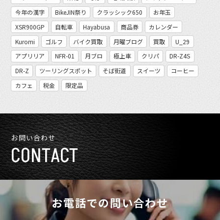
今年の漢字
BikeJIN祭り
クラッシック650
お年玉
XSR900GP
自転車
Hayabusa
商品券
カレンダー
Kuromi
ゴルフ
バイク買取
月曜ブログ
買取
U_29
アプリリア
NFR-01
月ブロ
極上車
クリパ
DR-Z4S
DR-Z
ツーリングスポット
そば街道
スイーツ
コーヒー
カフェ
税金
限定品
お問い合わせ
CONTACT
お電話での問い合わせ