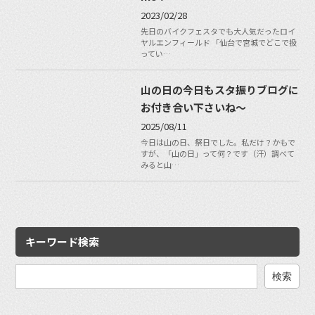
2023/02/28
先日のバイクフェスタでも大人気だったロイ
ヤルエンフィールド 「仙台で宮城でどこで扱
ってい…
山の日の今日もスタ振りブログに
お付き合い下さいね〜
2025/08/11
今日は山の日、祭日でした。私だけ？かもで
すが、「山の日」って何？です（汗）調べて
みると山…
キーワード検索
検
索: