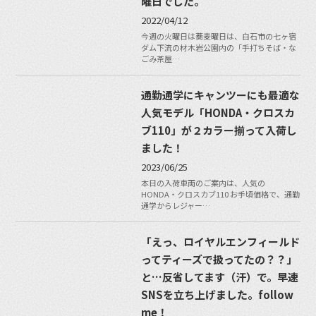
曜日でした。
2022/04/12
今週の火曜日は蕎麦曜日は、白石市の七ヶ宿
ダム下流の材木岩公園内の「手打ちそば・な
ごみ茶屋…
通勤通学にキャンツーにも最適な
人気モデル「HONDA・クロスカ
ブ110」が２カラー揃って入荷し
ました！
2023/06/25
本日の入荷車両のご案内は、人気の
HONDA・クロスカブ110 お手頃価格で、通勤
通学からレジャー…
「えっ、ロイヤルエンフィールド
ってティーズで扱ってたの？？」
と…反省してます（汗）で。早速
SNSを立ち上げました。follow
me！