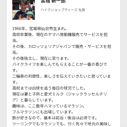
高橋 新一郎
バイクショップティーズ 社長
1966年、宮城県仙台市生まれ。
高校卒業後、現在のヤマハ発動機販売でサービスを担
当。
その後、カロッツェリアジャパンで販売・サービスを担
当。
その後独立し、現在に至ります。
バイクライフを楽しんでもらえることが一番の喜びで
す。
二輪車の利便性、楽しさを伝えていきたいと思っていま
す。
高校までは白球を追う毎日の球児でした。
現在は妻と子供と愛犬ミルク（ジャックラッセルテリ
ア）と暮らしています。
趣味は、ここ数年ハマっているマラソン。
フルマラソンにも出場しています。
旅が好きなので、基本は前泊・後泊は必須です。
ツーリングでもマラソンでも、行く先々で地元の美味し