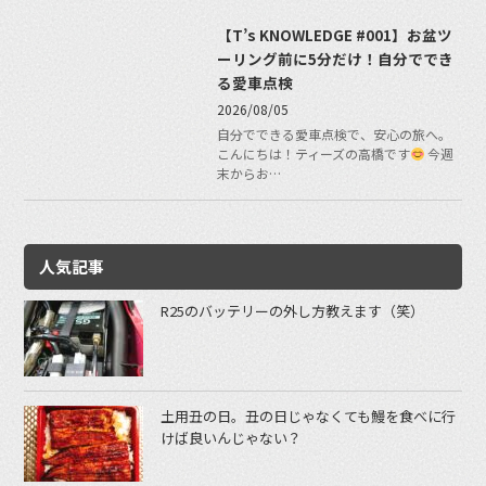
【T’s KNOWLEDGE #001】お盆ツ
ーリング前に5分だけ！自分ででき
る愛車点検
2026/08/05
自分でできる愛車点検で、安心の旅へ。
こんにちは！ティーズの高橋です
今週
末からお…
人気記事
R25のバッテリーの外し方教えます（笑）
土用丑の日。丑の日じゃなくても鰻を食べに行
けば良いんじゃない？