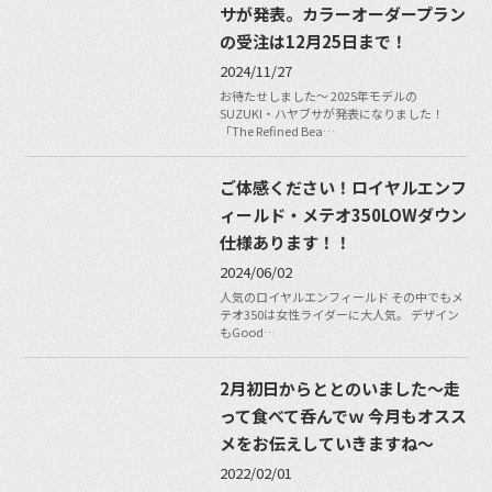
サが発表。カラーオーダープラン
の受注は12月25日まで！
2024/11/27
お待たせしました〜 2025年モデルの
SUZUKI・ハヤブサが発表になりました！
「The Refined Bea…
ご体感ください！ロイヤルエンフ
ィールド・メテオ350LOWダウン
仕様あります！！
2024/06/02
人気のロイヤルエンフィールド その中でもメ
テオ350は女性ライダーに大人気。 デザイン
もGood…
2月初日からととのいました〜走
って食べて呑んでｗ 今月もオスス
メをお伝えしていきますね〜
2022/02/01