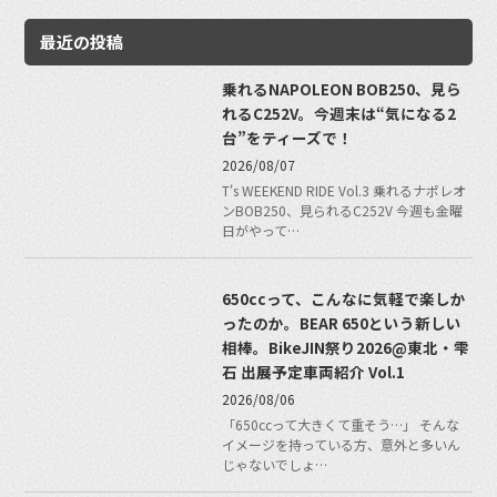
最近の投稿
乗れるNAPOLEON BOB250、見ら
れるC252V。今週末は“気になる2
台”をティーズで！
2026/08/07
T's WEEKEND RIDE Vol.3 乗れるナポレオ
ンBOB250、見られるC252V 今週も金曜
日がやって…
650ccって、こんなに気軽で楽しか
ったのか。BEAR 650という新しい
相棒。BikeJIN祭り2026@東北・雫
石 出展予定車両紹介 Vol.1
2026/08/06
「650ccって大きくて重そう…」 そんな
イメージを持っている方、意外と多いん
じゃないでしょ…