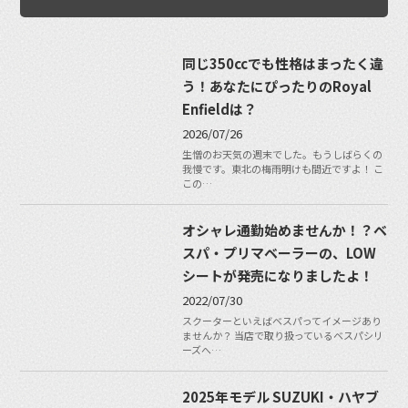
同じ350ccでも性格はまったく違
う！あなたにぴったりのRoyal
Enfieldは？
2026/07/26
生憎のお天気の週末でした。もうしばらくの
我慢です。東北の梅雨明けも間近ですよ！ こ
この…
オシャレ通勤始めませんか！？ベ
スパ・プリマベーラーの、LOW
シートが発売になりましたよ！
2022/07/30
スクーターといえばベスパってイメージあり
ませんか？ 当店で取り扱っているベスパシリ
ーズへ…
2025年モデル SUZUKI・ハヤブ