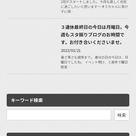
2月がスタートしました。 今月も楽しく元気
に過ごしたいと思います〜 オミちゃんに負け
ずに頑…
３連休最終日の今日は月曜日。今
週もスタ振りブログのお時間で
す。お付き合いくださいませ。
2022/03/21
暑さ寒さも彼岸まで。 春分の日の今日は、月
曜日でしたね。 イベント明け、３連休で曜日
感覚…
キーワード検索
検
索: