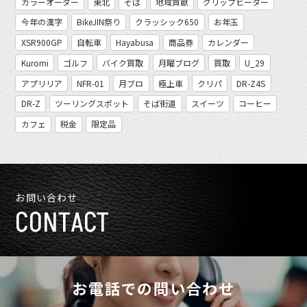
カラーオーダー
東北
そば
地域貢献
グリップヒーター
今年の漢字
BikeJIN祭り
クラッシック650
お年玉
XSR900GP
自転車
Hayabusa
商品券
カレンダー
Kuromi
ゴルフ
バイク買取
月曜ブログ
買取
U_29
アプリリア
NFR-01
月ブロ
極上車
クリパ
DR-Z4S
DR-Z
ツーリングスポット
そば街道
スイーツ
コーヒー
カフェ
税金
限定品
お問い合わせ
CONTACT
お電話での問い合わせ