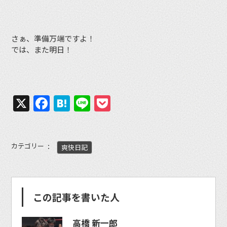
さぁ、準備万端ですよ！
では、また明日！
X
Facebook
Hatena
Line
Pocket
カテゴリー
爽快日記
この記事を書いた人
高橋 新一郎