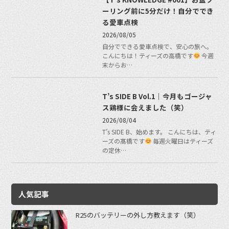
ーリング前に5分だけ！自分ででき
る愛車点検
2026/08/05
自分でできる愛車点検で、安心の旅へ。
こんにちは！ティーズの高橋です
今週
末からお…
T’s SIDE B Vol.1｜今月もゴージャ
ス鶏様に会えました（笑）
2026/08/04
T’s SIDE B、始めます。 こんにちは、ティ
ーズの髙橋です
毎週火曜日はティーズ
の定休…
人気記事
R25のバッテリーの外し方教えます（笑）