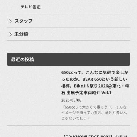
テレビ番組
スタッフ
未分類
最近の投稿
650ccって、こんなに気軽で楽しか
ったのか。BEAR 650という新しい
相棒。BikeJIN祭り2026@東北・雫
石 出展予定車両紹介 Vol.1
2026/08/06
「650ccって大きくて重そう…」 そんな
イメージを持っている方、意外と多いん
じゃないでしょ…
【T’s KNOWLEDGE #001】お盆ツ