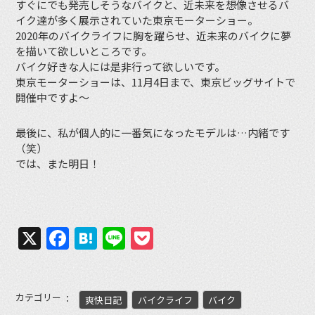
すぐにでも発売しそうなバイクと、近未来を想像させるバ
イク達が多く展示されていた東京モーターショー。
2020年のバイクライフに胸を躍らせ、近未来のバイクに夢
を描いて欲しいところです。
バイク好きな人には是非行って欲しいです。
東京モーターショーは、11月4日まで、東京ビッグサイトで
開催中ですよ〜
最後に、私が個人的に一番気になったモデルは…内緒です
（笑）
では、また明日！
X
Facebook
Hatena
Line
Pocket
カテゴリー
爽快日記
バイクライフ
バイク