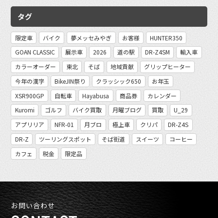
タグ
限定車
バイク
夢メッセみやぎ
お客様
HUNTER350
GOAN CLASSIC
展示車
2026
道の駅
DR-Z4SM
輸入車
カラーオーダー
東北
そば
地域貢献
グリップヒーター
今年の漢字
BikeJIN祭り
クラッシック650
お年玉
XSR900GP
自転車
Hayabusa
商品券
カレンダー
Kuromi
ゴルフ
バイク買取
月曜ブログ
買取
U_29
アプリリア
NFR-01
月ブロ
極上車
クリパ
DR-Z4S
DR-Z
ツーリングスポット
そば街道
スイーツ
コーヒー
カフェ
税金
限定品
お問い合わせ