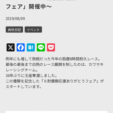
フェア」開催中〜
2019/08/09
爽快日記
イベント
X
Facebook
Hatena
Line
Pocket
例年にも増して熱戦だった今年の鈴鹿8時間耐久レース。
最後の最後まで白熱のレース展開を制したのは、カワサキ
レーシングチーム。
26年ぶりに王座奪還しました。
この優勝を記念した『８耐優勝応援ありがとうフェア』が
スタートしています。