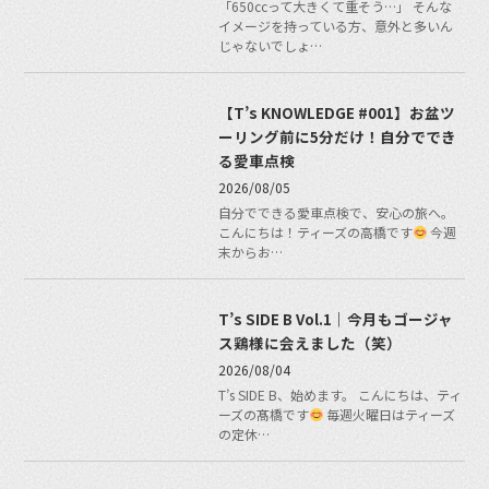
「650ccって大きくて重そう…」 そんな
イメージを持っている方、意外と多いん
じゃないでしょ…
【T’s KNOWLEDGE #001】お盆ツ
ーリング前に5分だけ！自分ででき
る愛車点検
2026/08/05
自分でできる愛車点検で、安心の旅へ。
こんにちは！ティーズの高橋です
今週
末からお…
T’s SIDE B Vol.1｜今月もゴージャ
ス鶏様に会えました（笑）
2026/08/04
T’s SIDE B、始めます。 こんにちは、ティ
ーズの髙橋です
毎週火曜日はティーズ
の定休…