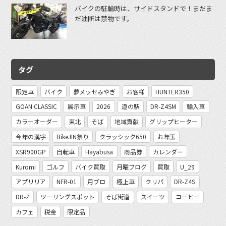
バイクの駐輪時は、サイドスタンドで！まだま
だ油断は禁物です。
タグ
限定車
バイク
夢メッセみやぎ
お客様
HUNTER350
GOAN CLASSIC
展示車
2026
道の駅
DR-Z4SM
輸入車
カラーオーダー
東北
そば
地域貢献
グリップヒーター
今年の漢字
BikeJIN祭り
クラッシック650
お年玉
XSR900GP
自転車
Hayabusa
商品券
カレンダー
Kuromi
ゴルフ
バイク買取
月曜ブログ
買取
U_29
アプリリア
NFR-01
月ブロ
極上車
クリパ
DR-Z4S
DR-Z
ツーリングスポット
そば街道
スイーツ
コーヒー
カフェ
税金
限定品