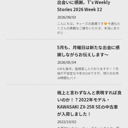
出会いに感謝。T’s Weekly
Stories 2026 Week 32
2026/08/03
こんにちは。ティーズの髙橋です
今週もた
くさんの素敵なご縁をいただき、本当にあり
がと…
5月も、月曜日は新たな出会に感
謝しながらお伝えします〜
2026/05/04
GWも後半。皆様楽しんでおりますか！？天
候が不安定な今年のGWですが、残りのお休
み時間もバイ…
極上と言わずなんと表現すれば良
いのか！？2022年モデル・
KAWASAKI ZX-25R SEの中古車
が入荷しました！
2022/10/02