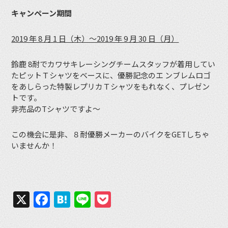
キャンペーン期間
2019 年 8 月 1 日（木）～2019 年 9 月 30 日（月）
鈴鹿 8耐でカワサキレーシングチームスタッフが着用してい
たピットＴシャツをベースに、優勝記念のエ ンブレムロゴ
をあしらった特製レプリカＴシャツをもれなく、プレゼン
トです。
非売品のTシャツですよ〜
この機会に是非、８耐優勝メーカーのバイクをGETしちゃ
いませんか！
X
Facebook
Hatena
Line
Pocket