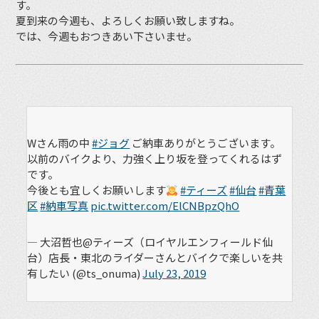
す。
夏到来の今週も、よろしくお願い致しますね。
では、今週もおつきあい下さいませ。
Wさん雨の中
#ジョグ
ご納車ありがとうございます。
以前のバイクより、力強く上り坂を登ってくれるはず
です。
今後とも宜しくお願いします
#ティーズ
#仙台
#青葉
区
#納車写真
pic.twitter.com/ElCNBpzQhO
— 大沼哲也@ティーズ（ロイヤルエンフィールド仙
台）店長・東北のライダーさんとバイクで楽しいを共
有したい (@ts_onuma)
July 23, 2019