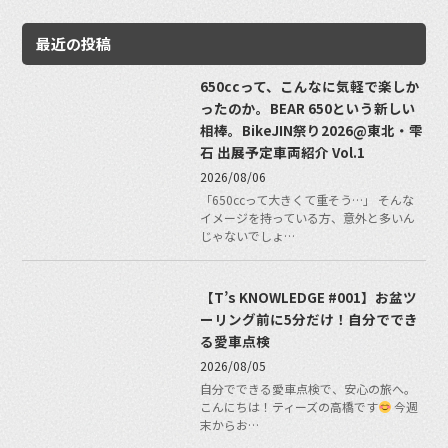
最近の投稿
650ccって、こんなに気軽で楽しか
ったのか。BEAR 650という新しい
相棒。BikeJIN祭り2026@東北・雫
石 出展予定車両紹介 Vol.1
2026/08/06
「650ccって大きくて重そう…」 そんな
イメージを持っている方、意外と多いん
じゃないでしょ…
【T’s KNOWLEDGE #001】お盆ツ
ーリング前に5分だけ！自分ででき
る愛車点検
2026/08/05
自分でできる愛車点検で、安心の旅へ。
こんにちは！ティーズの高橋です
今週
末からお…