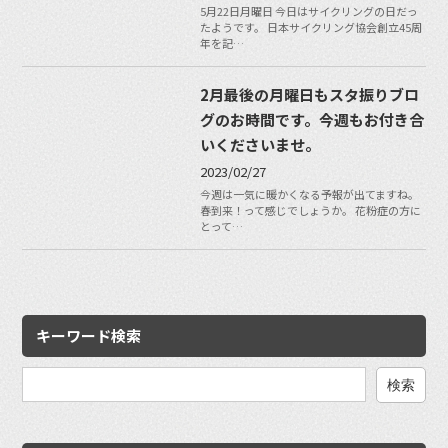
5月22日月曜日 今日はサイクリングの日だっ
たようです。 日本サイクリング協会創立45周
年を記…
2月最後の月曜日もスタ振りブロ
グのお時間です。今週もお付き合
いくださいませ。
2023/02/27
今週は一気に暖かくなる予報が出てますね。
春到来！って感じでしょうか。 花粉症の方に
とって…
キーワード検索
検
索: