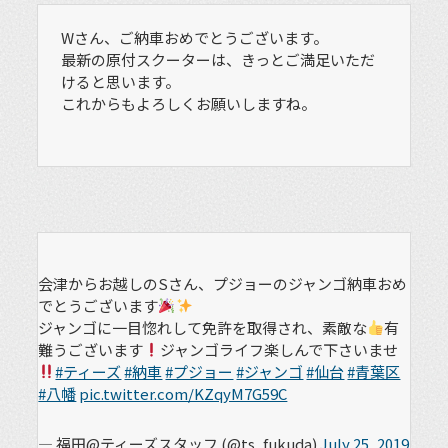
Wさん、ご納車おめでとうございます。
最新の原付スクーターは、きっとご満足いただ
けると思います。
これからもよろしくお願いしますね。
会津からお越しのSさん、プジョーのジャンゴ納車おめ
でとうございます
ジャンゴに一目惚れして免許を取得され、素敵な
有
難うございます
ジャンゴライフ楽しんで下さいませ
#ティーズ
#納車
#プジョー
#ジャンゴ
#仙台
#青葉区
#八幡
pic.twitter.com/KZqyM7G59C
— 福田@ティーズスタッフ (@ts_fukuda)
July 25, 2019