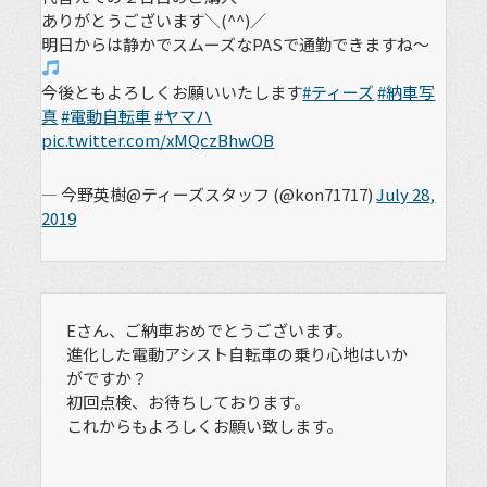
ありがとうございます＼(^^)／
明日からは静かでスムーズなPASで通勤できますね～
今後ともよろしくお願いいたします
#ティーズ
#納車写
真
#電動自転車
#ヤマハ
pic.twitter.com/xMQczBhwOB
— 今野英樹@ティーズスタッフ (@kon71717)
July 28,
2019
Eさん、ご納車おめでとうございます。
進化した電動アシスト自転車の乗り心地はいか
がですか？
初回点検、お待ちしております。
これからもよろしくお願い致します。