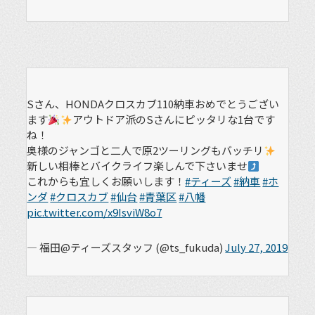
Sさん、HONDAクロスカブ110納車おめでとうござい
ます
アウトドア派のSさんにピッタリな1台です
ね！
奥様のジャンゴと二人で原2ツーリングもバッチリ
新しい相棒とバイクライフ楽しんで下さいませ
これからも宜しくお願いします！
#ティーズ
#納車
#ホ
ンダ
#クロスカブ
#仙台
#青葉区
#八幡
pic.twitter.com/x9IsviW8o7
— 福田@ティーズスタッフ (@ts_fukuda)
July 27, 2019