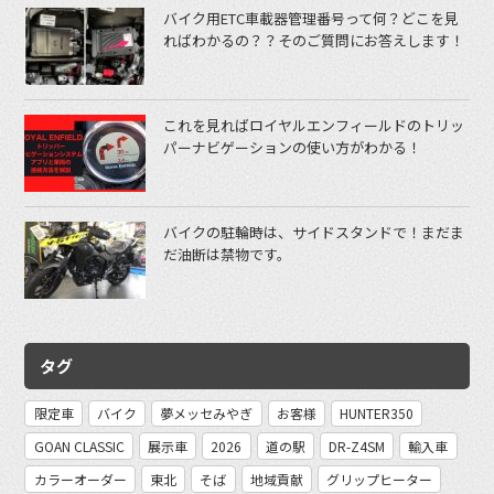
バイク用ETC車載器管理番号って何？どこを見
ればわかるの？？そのご質問にお答えします！
これを見ればロイヤルエンフィールドのトリッ
パーナビゲーションの使い方がわかる！
バイクの駐輪時は、サイドスタンドで！まだま
だ油断は禁物です。
タグ
限定車
バイク
夢メッセみやぎ
お客様
HUNTER350
GOAN CLASSIC
展示車
2026
道の駅
DR-Z4SM
輸入車
カラーオーダー
東北
そば
地域貢献
グリップヒーター