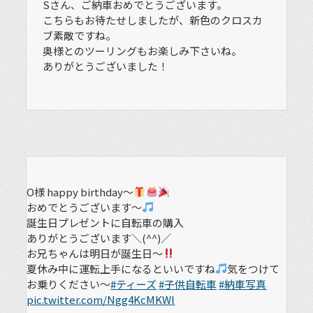
Sさん、ご納車おめでとうございます。
こちらもお待たせしましたが、新色のクロスカ
ブ素敵ですね。
奥様とのツーリングもお楽しみ下さいね。
ありがとうございました！
O様 happy birthday～
おめでとうございます～
誕生日プレゼントに自転車の購入
ありがとうございます＼(^^)／
お兄ちゃんは明日が誕生日～
夏休み中に運転上手になるといいですね
気をつけて
お乗りください～
#ティーズ
#子供自転車
#納車写真
pic.twitter.com/Ngg4KcMKWl