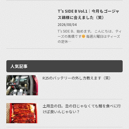
T’s SIDE B Vol.1｜今月もゴージャ
ス鶏様に会えました（笑）
2026/08/04
T’s SIDE B、始めます。 こんにちは、ティ
ーズの髙橋です
毎週火曜日はティーズ
の定休…
人気記事
R25のバッテリーの外し方教えます（笑）
土用丑の日。丑の日じゃなくても鰻を食べに行
けば良いんじゃない？