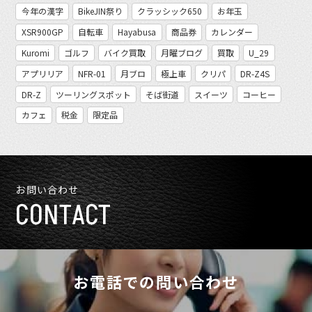
今年の漢字
BikeJIN祭り
クラッシック650
お年玉
XSR900GP
自転車
Hayabusa
商品券
カレンダー
Kuromi
ゴルフ
バイク買取
月曜ブログ
買取
U_29
アプリリア
NFR-01
月ブロ
極上車
クリパ
DR-Z4S
DR-Z
ツーリングスポット
そば街道
スイーツ
コーヒー
カフェ
税金
限定品
お問い合わせ
CONTACT
お電話での問い合わせ