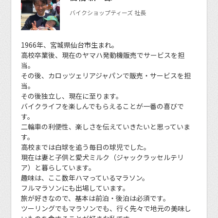
バイクショップティーズ 社長
1966年、宮城県仙台市生まれ。
高校卒業後、現在のヤマハ発動機販売でサービスを担
当。
その後、カロッツェリアジャパンで販売・サービスを担
当。
その後独立し、現在に至ります。
バイクライフを楽しんでもらえることが一番の喜びで
す。
二輪車の利便性、楽しさを伝えていきたいと思っていま
す。
高校までは白球を追う毎日の球児でした。
現在は妻と子供と愛犬ミルク（ジャックラッセルテリ
ア）と暮らしています。
趣味は、ここ数年ハマっているマラソン。
フルマラソンにも出場しています。
旅が好きなので、基本は前泊・後泊は必須です。
ツーリングでもマラソンでも、行く先々で地元の美味し