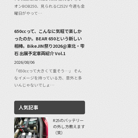
オンBOB250、見られるC252V 今週も金
曜日がやって…
650ccって、こんなに気軽で楽しか
ったのか。BEAR 650という新しい
相棒。BikeJIN祭り2026@東北・雫
石 出展予定車両紹介 Vol.1
2026/08/06
「650ccって大きくて重そう…」 そん
なイメージを持っている方、意外と多
いんじゃないでしょ…
人気記事
R25のバッテリー
の外し方教えます
（笑）