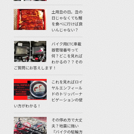
土用丑の日。丑の
日じゃなくても鰻
を食べに行けば良
いんじゃない？
バイク用ETC車載
器管理番号って
何？どこを見れば
わかるの？？その
ご質問にお答えします！
これを見ればロイ
ヤルエンフィール
ドのトリッパーナ
ビゲーションの使
い方がわかる！
その停め方で大丈
夫？地震に強い
『バイクの駐輪方