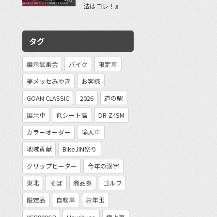
法はコレ！』
タグ
展示試乗会
バイク
限定車
夢メッセみやぎ
お客様
GOAN CLASSIC
2026
道の駅
展示車
低シート高
DR-Z4SM
カラーオーダー
輸入車
地域貢献
BikeJIN祭り
グリップヒーター
今年の漢字
東北
そば
商品券
ゴルフ
限定品
自転車
お年玉