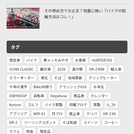
その停め方で大丈夫？地震に強い『バイクの駐
輪方法はコレ！』
タグ
限定車
バイク
夢メッセみやぎ
お客様
HUNTER350
GOAN CLASSIC
展示車
2026
道の駅
DR-Z4SM
輸入車
カラーオーダー
東北
そば
地域貢献
グリップヒーター
今年の漢字
BikeJIN祭り
クラッシック650
お年玉
XSR900GP
自転車
Hayabusa
商品券
カレンダー
Kuromi
ゴルフ
バイク買取
月曜ブログ
買取
U_29
アプリリア
NFR-01
月ブロ
極上車
クリパ
DR-Z4S
DR-Z
ツーリングスポット
そば街道
スイーツ
コーヒー
カフェ
税金
限定品