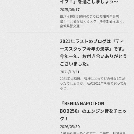
イフ！」を過ごしましょう〜
2025/08/17
白バイ特別訓練員の走りに参加者全員感
動！！30名を超えるスクール参加者を迎え、
宮城県警交通…
2021年ラストのブログは『ティ
ーズスタッフ今年の漢字』です。
今年一年、お付き合いありがとう
ございました。
2021/12/31
2021年大晦日。 皆様にとってどの様な1年だ
ったでしょうか。 私の2021年を振り返ってみ
ると、…
『BENDA NAPOLEON
BOB250』のエンジン音をチェッ
ク！
2026/05/30
入荷から連日多くの方に、ご来店、お問合せ