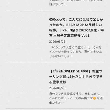
日がやって…
650ccって、こんなに気軽で楽しか
ったのか。BEAR 650という新しい
相棒。BikeJIN祭り2026@東北・雫
石 出展予定車両紹介 Vol.1
2026/08/06
「650ccって大きくて重そう…」 そんな
イメージを持っている方、意外と多いん
じゃないでしょ…
【T’s KNOWLEDGE #001】お盆ツ
ーリング前に5分だけ！自分ででき
る愛車点検
2026/08/05
自分でできる愛車点検で、安心の旅へ。
こんにちは！ティーズの高橋です
今週
末からお…