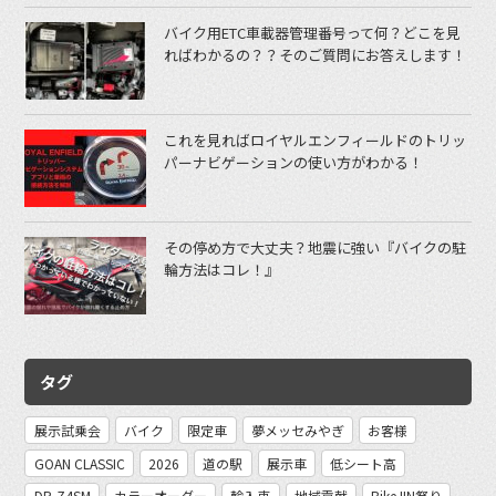
バイク用ETC車載器管理番号って何？どこを見
ればわかるの？？そのご質問にお答えします！
これを見ればロイヤルエンフィールドのトリッ
パーナビゲーションの使い方がわかる！
その停め方で大丈夫？地震に強い『バイクの駐
輪方法はコレ！』
タグ
展示試乗会
バイク
限定車
夢メッセみやぎ
お客様
GOAN CLASSIC
2026
道の駅
展示車
低シート高
DR-Z4SM
カラーオーダー
輸入車
地域貢献
BikeJIN祭り