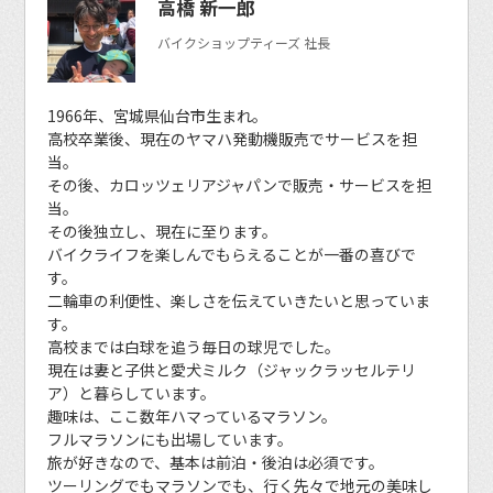
高橋 新一郎
バイクショップティーズ 社長
1966年、宮城県仙台市生まれ。
高校卒業後、現在のヤマハ発動機販売でサービスを担
当。
その後、カロッツェリアジャパンで販売・サービスを担
当。
その後独立し、現在に至ります。
バイクライフを楽しんでもらえることが一番の喜びで
す。
二輪車の利便性、楽しさを伝えていきたいと思っていま
す。
高校までは白球を追う毎日の球児でした。
現在は妻と子供と愛犬ミルク（ジャックラッセルテリ
ア）と暮らしています。
趣味は、ここ数年ハマっているマラソン。
フルマラソンにも出場しています。
旅が好きなので、基本は前泊・後泊は必須です。
ツーリングでもマラソンでも、行く先々で地元の美味し