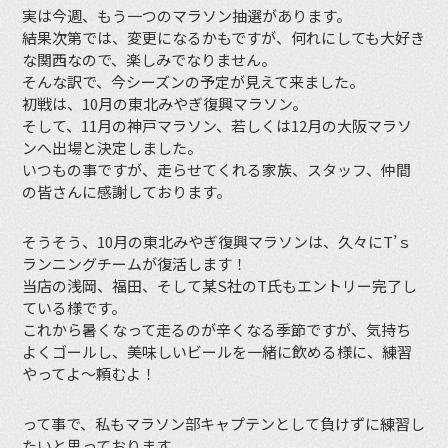
実は今週、もう一つのマラソン抽選があります。
結果次第では、変更になるかもですが、何れにしても大好き
な関西なので、楽しみでなりません。
そんな訳で、今シーズンの予定が見えて来ました。
初戦は、10月の東北みやぎ復興マラソン。
そして、11月の神戸マラソン、若しくは12月の大阪マラソ
ンへ出場と決定しました。
いつもの事ですが、走らせてくれる家族、スタッフ、仲間
の皆さんに感謝しております。
そうそう、10月の東北みやぎ復興マラソンは、久々にT’ｓ
ランニングチームが復活します！
当店の浅岡、福田、そして某S社のT氏もエントリー完了し
ている様です。
これから暑くなって走るのが辛くなる季節ですが、気持ち
よくゴールし、美味しいビールを一緒に飲める様に、練習
やってよ〜頼むよ！
って事で、私もマラソン部キャプテンとして負けずに練習し
たいと思っております。