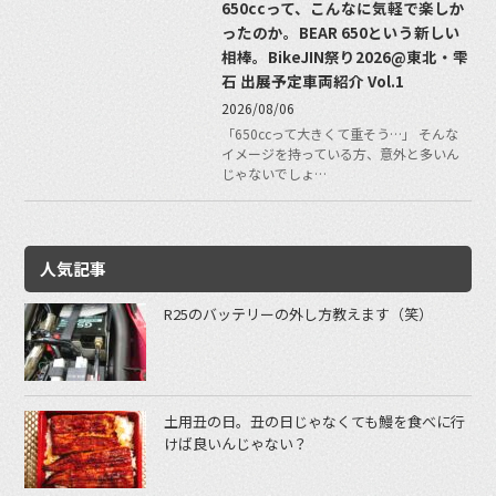
650ccって、こんなに気軽で楽しか
ったのか。BEAR 650という新しい
相棒。BikeJIN祭り2026@東北・雫
石 出展予定車両紹介 Vol.1
2026/08/06
「650ccって大きくて重そう…」 そんな
イメージを持っている方、意外と多いん
じゃないでしょ…
人気記事
R25のバッテリーの外し方教えます（笑）
土用丑の日。丑の日じゃなくても鰻を食べに行
けば良いんじゃない？