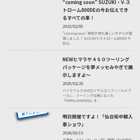
“coming soon” SUZUKI・V-ス
トローム800DEの今お伝えでき
るすべての事！
2023/02/05
"coming soon" 発売が待ち遠しいモデルが登
場しました！ SUZUKI V-ストローム800DE 今
日は、…
NEWヒマラヤ４５０ツーリング
パッケージを夢メッセみやぎで展
示しますよ〜
2025/02/20
バイクフェスタのロイヤルエンフィールドブ
ースに、ツーリング仕様になった
『HIMALAYAN450』を …
明日開催ですよ！「仙台街中輸入
車ショウ」
2026/03/13
来週末、3/14（土）15（日）開催「仙台街中