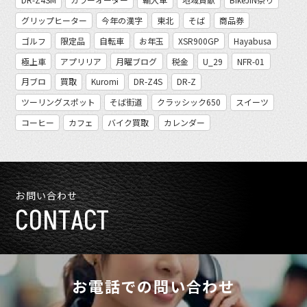
グリップヒーター
今年の漢字
東北
そば
商品券
ゴルフ
限定品
自転車
お年玉
XSR900GP
Hayabusa
極上車
アプリリア
月曜ブログ
税金
U_29
NFR-01
月ブロ
買取
Kuromi
DR-Z4S
DR-Z
ツーリングスポット
そば街道
クラッシック650
スイーツ
コーヒー
カフェ
バイク買取
カレンダー
お問い合わせ
CONTACT
お電話での問い合わせ