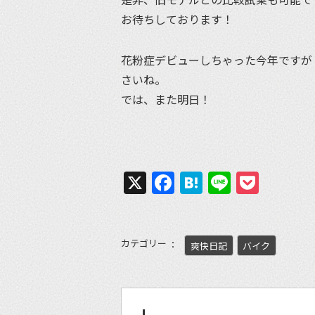
お待ちしております！
花粉症デビューしちゃった今年ですが
さいね。
では、また明日！
X
Facebook
Hatena
Line
Pock
カテゴリー
爽快日記
バイク