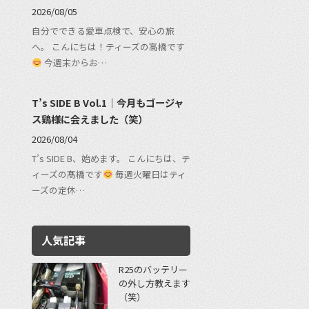
2026/08/05
自分でできる愛車点検で、安心の旅
へ。 こんにちは！ティーズの高橋です
今週末からお…
T’s SIDE B Vol.1｜今月もゴージャ
ス鶏様に会えました（笑）
2026/08/04
T’s SIDE B、始めます。 こんにちは、テ
ィーズの髙橋です
毎週火曜日はティ
ーズの定休…
人気記事
R25のバッテリー
の外し方教えます
（笑）