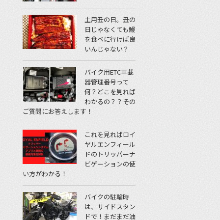
土用丑の日。丑の
日じゃなくても鰻
を食べに行けば良
いんじゃない？
バイク用ETC車載
器管理番号って
何？どこを見れば
わかるの？？その
ご質問にお答えします！
これを見ればロイ
ヤルエンフィール
ドのトリッパーナ
ビゲーションの使
い方がわかる！
バイクの駐輪時
は、サイドスタン
ドで！まだまだ油