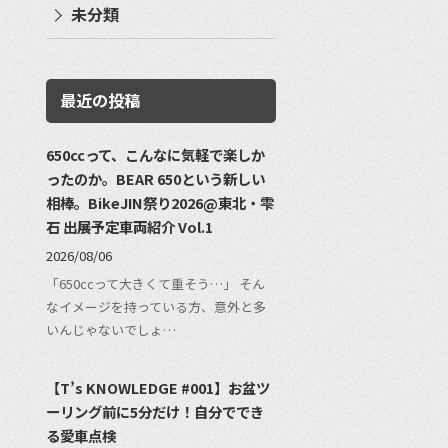
未分類
最近の投稿
650ccって、こんなに気軽で楽しか
ったのか。BEAR 650という新しい
相棒。BikeJIN祭り2026@東北・雫
石 出展予定車両紹介 Vol.1
2026/08/06
「650ccって大きくて重そう…」 そん
なイメージを持っている方、意外と多
いんじゃないでしょ…
【T’s KNOWLEDGE #001】お盆ツ
ーリング前に5分だけ！自分ででき
る愛車点検