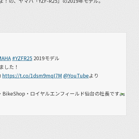
の、ヤマハ「YZF-R25」の2019年モデル。
MAHA
#YZFR25
2019モデル
ました！
動
https://t.co/1dsm9mqI7M
@YouTube
より
BikeShop・ロイヤルエンフィールド仙台の社長です