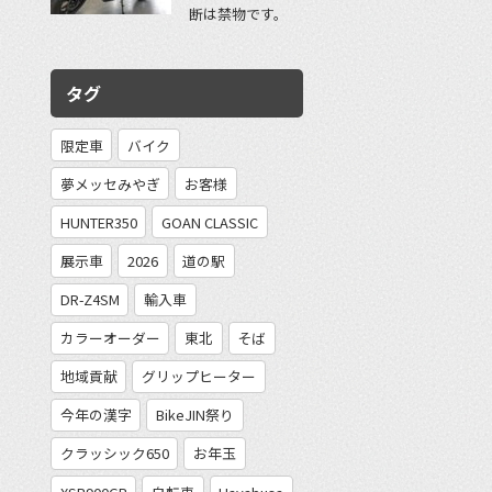
断は禁物です。
タグ
限定車
バイク
夢メッセみやぎ
お客様
HUNTER350
GOAN CLASSIC
展示車
2026
道の駅
DR-Z4SM
輸入車
カラーオーダー
東北
そば
地域貢献
グリップヒーター
今年の漢字
BikeJIN祭り
クラッシック650
お年玉