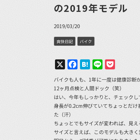
の2019年モデル
2019/03/20
爽快日記
バイク
X
Facebook
Hatena
Line
Pock
バイクも人も、1年に一度は健康診断
12ヶ月点検と人間ドック（笑）
はい、今年もしっかりと、チェックし
身長が0.2cm伸びていてちょっとだ
た（汗）
ちょっとでもサイズが変われば、見え
サイズと言えば、このモデルも大きく