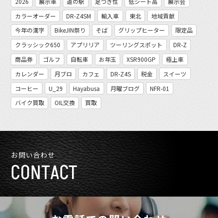
2026
展示車
道の駅
足つき性
低シート高
展示会
カラーオーダー
DR-Z4SM
輸入車
東北
地域貢献
今年の漢字
BikeJIN祭り
そば
グリップヒーター
限定品
クラッシック650
アプリリア
ツーリングスポット
DR-Z
商品券
ゴルフ
自転車
お年玉
XSR900GP
極上車
カレンダー
月ブロ
カフェ
DR-Z4S
税金
スイーツ
コーヒー
U_29
Hayabusa
月曜ブログ
NFR-01
バイク買取
OIL交換
買取
お問い合わせ
CONTACT