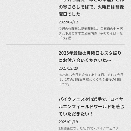
の寒ざらしそばで、火曜日は蕎麦
曜日でした。
2022/04/12
今週の火曜日は蕎麦曜日は、白石市の七ヶ宿
ダム下流の材木岩公園内の「手打ちそば・な
ごみ茶屋…
2025年最後の月曜日もスタ振り
にお付き合いくださいね〜
2025/12/29
2025年も今日を含めてあと４日。そして今日
は、1年の月曜日を締めくくる？最後の月曜
日です。…
バイクフェスタin岩手で、ロイヤ
ルエンフィールドワールドを感じ
ていただきたい！
2025/01/19
3週間後になったAJ東北・バイクフェスタ