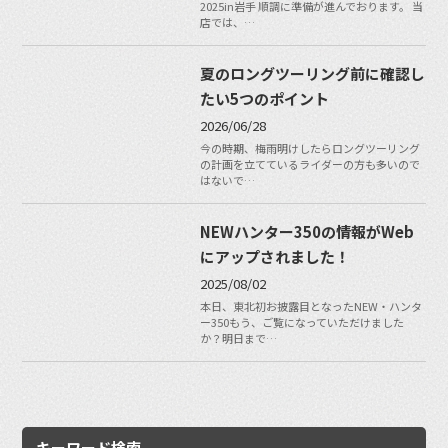
2025in岩手 順調に準備が進んでおります。 当
店では、…
夏のロングツーリング前に確認し
たい5つのポイント
2026/06/28
今の時期、梅雨明けしたらロングツーリング
の計画を立てているライダーの方も多いので
はないで…
NEWハンター350の情報がWeb
にアップされました！
2025/08/02
本日、東北初お披露目となったNEW・ハンタ
ー350もう、ご覧になっていただけました
か？明日まで…
キーワード検索