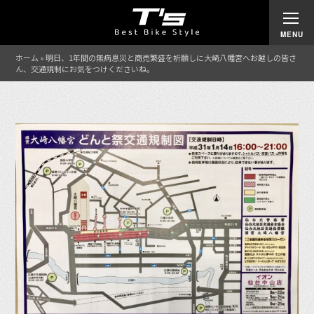
ホーム
»
明日、1年間の無病息災と商売繁盛を祈願しに大崎八幡宮へお越しの皆さ
ん、交通規制にお気をつけくださいね。