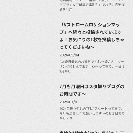
グプラン＆二輪車定率割引」でお得に高速道
路を利用…
「Vストロームロケションマッ
プ」へ続々と投稿されています
よ！お気にりの1枚を投稿しちゃ
ってくださいね〜
2024/05/04
GW連日最高のお天気ですね〜 皆さん！ツー
リング楽しんでますよね〜 って事で、今日は
2月から…
7月も月曜日はスタ振りブログの
お時間です〜
2024/07/01
2024年折り返しの7月がスタート って事で、
今月もよろしくお願いします〜のお１日参り
からスタ…