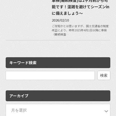
車検(継続検査)は2ヶ月前から可
能です！混雑を避けてシーズンin
に備えましょう〜
2026/02/10
ご存知かとは思いますが、国土交通省の制度
改正により、昨年2025年4月1日以降に車検
（継続検査…
キーワード検索
検
索:
アーカイブ