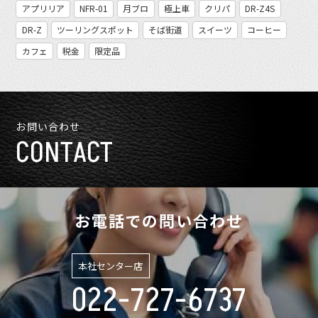
アプリリア
NFR-01
月ブロ
極上車
クリパ
DR-Z4S
DR-Z
ツーリングスポット
そば街道
スイーツ
コーヒー
カフェ
税金
限定品
お問い合わせ
CONTACT
お電話での問い合わせ
本社センター店
022-727-6737