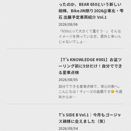
ったのか。BEAR 650という新しい
相棒。BikeJIN祭り2026@東北・雫
石 出展予定車両紹介 Vol.1
2026/08/06
「650ccって大きくて重そう…」 そんな
イメージを持っている方、意外と多いん
じゃないでしょ…
【T’s KNOWLEDGE #001】お盆ツ
ーリング前に5分だけ！自分ででき
る愛車点検
2026/08/05
自分でできる愛車点検で、安心の旅へ。
こんにちは！ティーズの高橋です
今週
末からお…
T’s SIDE B Vol.1｜今月もゴージャ
ス鶏様に会えました（笑）
2026/08/04