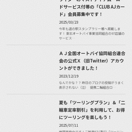
ドサービス付帯の「CLUB AJカー
ド」会員募集中です！
2025/03/23
今年も道の駅スタンプラリー帳へ掲載しま
す！ 東北オートバイ事業協同組合の97店舗の
サービス…
ＡＪ全国オートバイ協同組合連合
会の公式Ｘ（旧Twitter）アカウ
ントができました！
2023/12/19
なんでかな？？ 昨日のブログの投稿がうまく
表示されない（泣） 提携二輪組合ロ…
夏も「ツーリングプラン」＆「二
輪車定率割引」を利用して、お得
にツーリングを楽しもう！
2025/07/11
絶賛実施中です！二輪車ETC割引「ツーリン