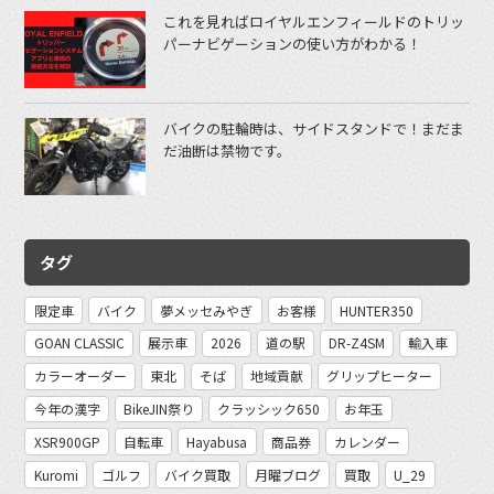
これを見ればロイヤルエンフィールドのトリッ
パーナビゲーションの使い方がわかる！
バイクの駐輪時は、サイドスタンドで！まだま
だ油断は禁物です。
タグ
限定車
バイク
夢メッセみやぎ
お客様
HUNTER350
GOAN CLASSIC
展示車
2026
道の駅
DR-Z4SM
輸入車
カラーオーダー
東北
そば
地域貢献
グリップヒーター
今年の漢字
BikeJIN祭り
クラッシック650
お年玉
XSR900GP
自転車
Hayabusa
商品券
カレンダー
Kuromi
ゴルフ
バイク買取
月曜ブログ
買取
U_29