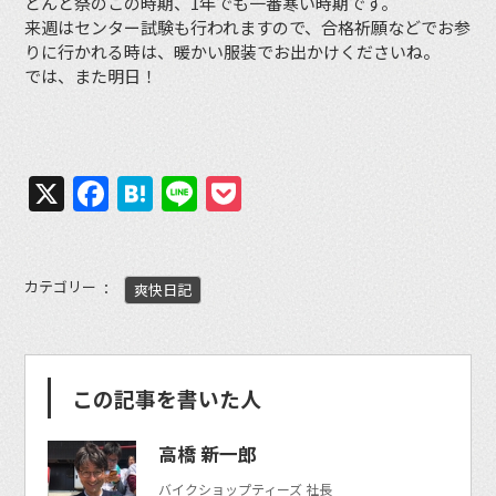
どんと祭のこの時期、1年でも一番寒い時期です。
来週はセンター試験も行われますので、合格祈願などでお参
りに行かれる時は、暖かい服装でお出かけくださいね。
では、また明日！
X
Facebook
Hatena
Line
Pocket
カテゴリー
爽快日記
この記事を書いた人
高橋 新一郎
バイクショップティーズ 社長