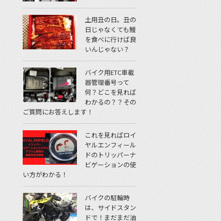
土用丑の日。丑の
日じゃなくても鰻
を食べに行けば良
いんじゃない？
バイク用ETC車載
器管理番号って
何？どこを見れば
わかるの？？その
ご質問にお答えします！
これを見ればロイ
ヤルエンフィール
ドのトリッパーナ
ビゲーションの使
い方がわかる！
バイクの駐輪時
は、サイドスタン
ドで！まだまだ油