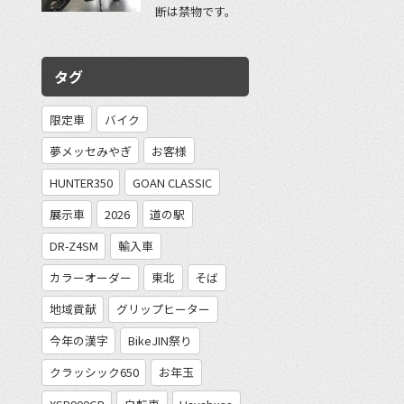
断は禁物です。
タグ
限定車
バイク
夢メッセみやぎ
お客様
HUNTER350
GOAN CLASSIC
展示車
2026
道の駅
DR-Z4SM
輸入車
カラーオーダー
東北
そば
地域貢献
グリップヒーター
今年の漢字
BikeJIN祭り
クラッシック650
お年玉