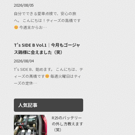
2026/08/05
自分でできる愛車点検で、安心の旅
へ。 こんにちは！ティーズの高橋です
今週末からお…
T’s SIDE B Vol.1｜今月もゴージャ
ス鶏様に会えました（笑）
2026/08/04
T’s SIDE B、始めます。 こんにちは、テ
ィーズの髙橋です
毎週火曜日はティ
ーズの定休…
人気記事
R25のバッテリー
の外し方教えます
（笑）