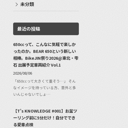
未分類
最近の投稿
650ccって、こんなに気軽で楽しか
ったのか。BEAR 650という新しい
相棒。BikeJIN祭り2026@東北・雫
石 出展予定車両紹介 Vol.1
2026/08/06
「650ccって大きくて重そう…」 そん
なイメージを持っている方、意外と多
いんじゃないでしょ…
【T’s KNOWLEDGE #001】お盆ツ
ーリング前に5分だけ！自分ででき
る愛車点検