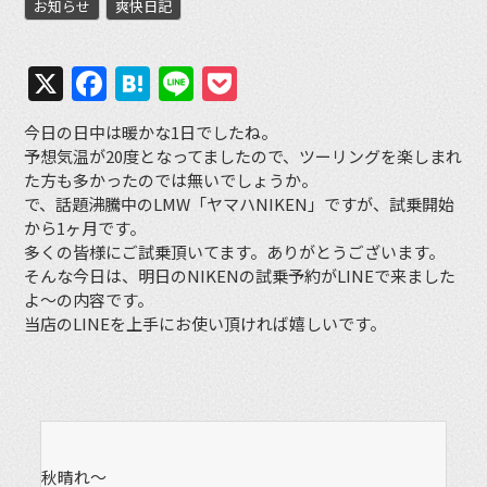
お知らせ
爽快日記
X
Facebook
Hatena
Line
Pocket
今日の日中は暖かな1日でしたね。
予想気温が20度となってましたので、ツーリングを楽しまれ
た方も多かったのでは無いでしょうか。
で、話題沸騰中のLMW「ヤマハNIKEN」ですが、試乗開始
から1ヶ月です。
多くの皆様にご試乗頂いてます。ありがとうございます。
そんな今日は、明日のNIKENの試乗予約がLINEで来ました
よ〜の内容です。
当店のLINEを上手にお使い頂ければ嬉しいです。
秋晴れ〜