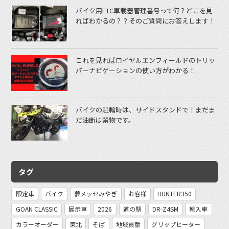
バイク用ETC車載器管理番号って何？どこを見
ればわかるの？？そのご質問にお答えします！
これを見ればロイヤルエンフィールドのトリッ
パーナビゲーションの使い方がわかる！
バイクの駐輪時は、サイドスタンドで！まだま
だ油断は禁物です。
タグ
限定車
バイク
夢メッセみやぎ
お客様
HUNTER350
GOAN CLASSIC
展示車
2026
道の駅
DR-Z4SM
輸入車
カラーオーダー
東北
そば
地域貢献
グリップヒーター