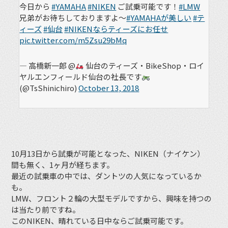
今日から
#YAMAHA
#NIKEN
ご試乗可能です！
#LMW
兄弟がお待ちしておりますよ〜
#YAMAHAが美しい
#テ
ィーズ
#仙台
#NIKENならティーズにお任せ
pic.twitter.com/m5Zsu29bMq
— 高橋新一郎 @
仙台のティーズ・BikeShop・ロイ
ヤルエンフィールド仙台の社長です
(@TsShinichiro)
October 13, 2018
10月13日から試乗が可能となった、NIKEN（ナイケン）
間も無く、1ヶ月が経ちます。
最近の試乗車の中では、ダントツの人気になっているか
も。
LMW、フロント２輪の大型モデルですから、興味を持つの
は当たり前ですね。
このNIKEN、晴れている日中ならご試乗可能です。