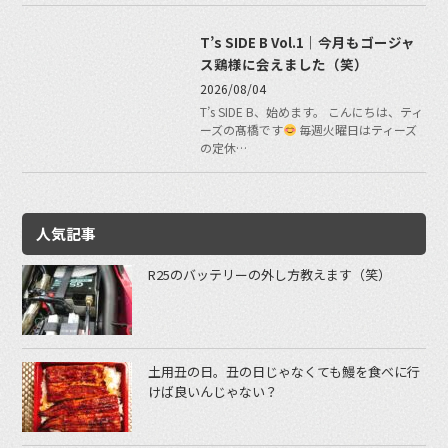
T’s SIDE B Vol.1｜今月もゴージャ
ス鶏様に会えました（笑）
2026/08/04
T’s SIDE B、始めます。 こんにちは、ティ
ーズの髙橋です
毎週火曜日はティーズ
の定休…
人気記事
R25のバッテリーの外し方教えます（笑）
土用丑の日。丑の日じゃなくても鰻を食べに行
けば良いんじゃない？