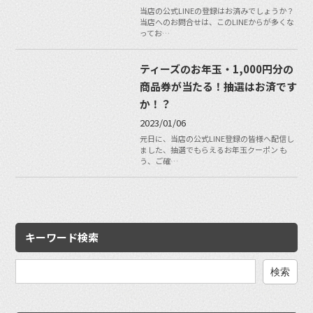
当店の公式LINEの登録はお済みでしょうか？
当店へのお問合せは、このLINEからが多くな
ってお…
ティーズのお年玉・1,000円分の
商品券が当たる！抽選はお済です
か！？
2023/01/06
元日に、当店の公式LINE登録の皆様へ配信し
ました、抽選でもらえるお年玉クーポン も
う、ご確…
キーワード検索
検
索: