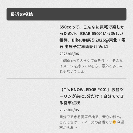
最近の投稿
650ccって、こんなに気軽で楽しか
ったのか。BEAR 650という新しい
相棒。BikeJIN祭り2026@東北・雫
石 出展予定車両紹介 Vol.1
2026/08/06
「650ccって大きくて重そう…」 そんな
イメージを持っている方、意外と多いん
じゃないでしょ…
【T’s KNOWLEDGE #001】お盆ツ
ーリング前に5分だけ！自分ででき
る愛車点検
2026/08/05
自分でできる愛車点検で、安心の旅へ。
こんにちは！ティーズの高橋です
今週
末からお…