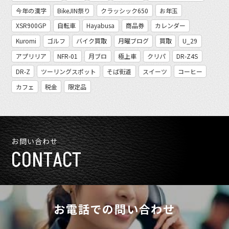
今年の漢字
BikeJIN祭り
クラッシック650
お年玉
XSR900GP
自転車
Hayabusa
商品券
カレンダー
Kuromi
ゴルフ
バイク買取
月曜ブログ
買取
U_29
アプリリア
NFR-01
月ブロ
極上車
クリパ
DR-Z4S
DR-Z
ツーリングスポット
そば街道
スイーツ
コーヒー
カフェ
税金
限定品
お問い合わせ
CONTACT
お電話での問い合わせ