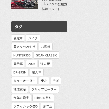
『バイクの駐輪方
法はコレ！』
タグ
限定車
バイク
夢メッセみやぎ
お客様
HUNTER350
GOAN CLASSIC
展示車
2026
道の駅
DR-Z4SM
輸入車
カラーオーダー
東北
そば
地域貢献
グリップヒーター
今年の漢字
BikeJIN祭り
クラッシック650
お年玉