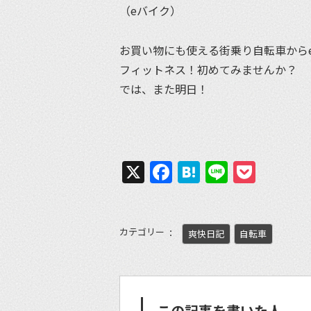
（eバイク）
お買い物にも使える街乗り自転車から
フィットネス！初めてみませんか？
では、また明日！
X
Facebook
Hatena
Line
Pock
カテゴリー
爽快日記
自転車
この記事を書いた人