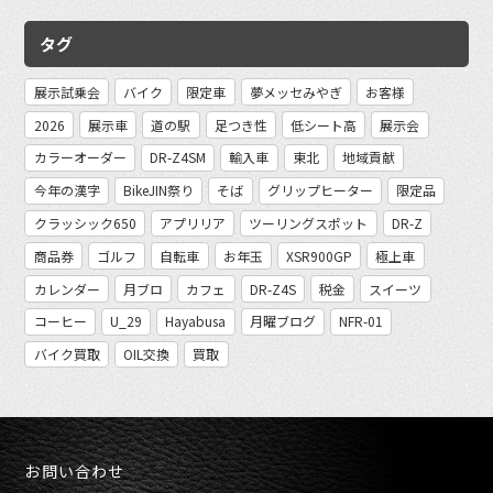
タグ
展示試乗会
バイク
限定車
夢メッセみやぎ
お客様
2026
展示車
道の駅
足つき性
低シート高
展示会
カラーオーダー
DR-Z4SM
輸入車
東北
地域貢献
今年の漢字
BikeJIN祭り
そば
グリップヒーター
限定品
クラッシック650
アプリリア
ツーリングスポット
DR-Z
商品券
ゴルフ
自転車
お年玉
XSR900GP
極上車
カレンダー
月ブロ
カフェ
DR-Z4S
税金
スイーツ
コーヒー
U_29
Hayabusa
月曜ブログ
NFR-01
バイク買取
OIL交換
買取
お問い合わせ