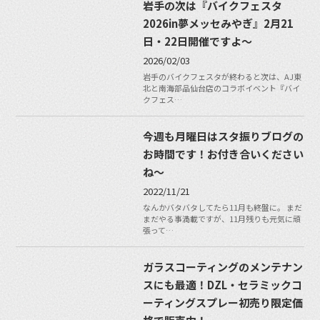
岩手の次は『バイクフェスタ
2026in夢メッセみやぎ』2月21
日・22日開催ですよ〜
2026/02/03
岩手のバイクフェスタが終わると次は、AJ東
北と南海部品仙台店のコラボイベント『バイ
クフェス…
今週も月曜日はスタ振りブログの
お時間です！お付き合いください
ね〜
2022/11/21
なんかバタバタしてたら11月も終盤に。 まだ
まだやる事満載ですが、11月残りも元気に頑
張って…
ガラスコーティングのメンテナン
スにも最適！DZL・セラミックコ
ーティングスプレー初売り限定価