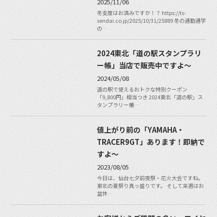
2025/11/06
冬支度はお済みですか！？ https://ts-
sendai.co.jp/2025/10/31/25889 冬の通勤通学
の…
2024東北「道の駅スタンプラリ
ー帳」当店で販売中ですよ〜
2024/05/08
道の駅で使えるおトクな特別クーポン
「9,800円」相当つき 2024東北「道の駅」ス
タンプラリー帳…
値上がり前の「YAMAHA・
TRACER9GT」あります！即納で
すよ〜
2023/08/05
今日は、仙台七夕前夜祭・花火大会ですね。
東北の夏祭り真っ盛りです。 そして来週はお
盆休…