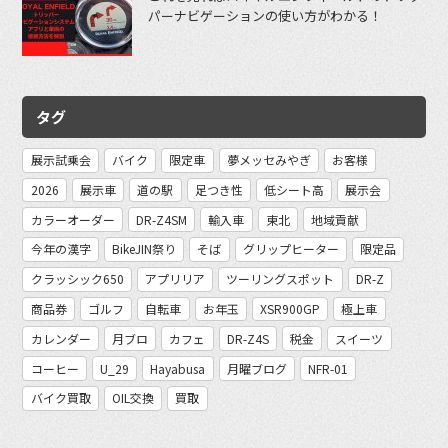
パーナビゲーションの使い方がわかる！
タグ
展示試乗会
バイク
限定車
夢メッセみやぎ
お客様
2026
展示車
道の駅
足つき性
低シート高
展示会
カラーオーダー
DR-Z4SM
輸入車
東北
地域貢献
今年の漢字
BikeJIN祭り
そば
グリップヒーター
限定品
クラッシック650
アプリリア
ツーリングスポット
DR-Z
商品券
ゴルフ
自転車
お年玉
XSR900GP
極上車
カレンダー
月ブロ
カフェ
DR-Z4S
税金
スイーツ
コーヒー
U_29
Hayabusa
月曜ブログ
NFR-01
バイク買取
OIL交換
買取