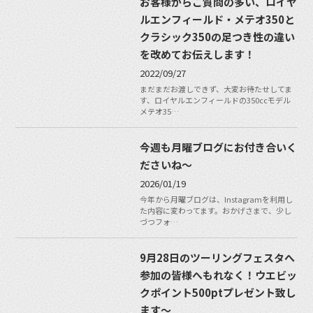
お客様からご質問の多い、ロイヤ
ルエンフィールド・メテオ350と
クラシック350の足つき性の違い
を改めてお伝えします！
2022/09/27
まだまだお渡しできず、大変お待たせしてま
す、ロイヤルエンフィールドの350ccモデル
メテオ35…
今週も月曜ブログにお付き合いく
ださいね〜
2026/01/19
今年から月曜ブログは、Instagramを利用し
た内容に変わってます。おかげさまで、少し
づつフォ…
9月28日のツーリングフェスタへ
参加の皆様へもれなく！ウエビッ
クポイント500ptプレゼント致し
ます〜