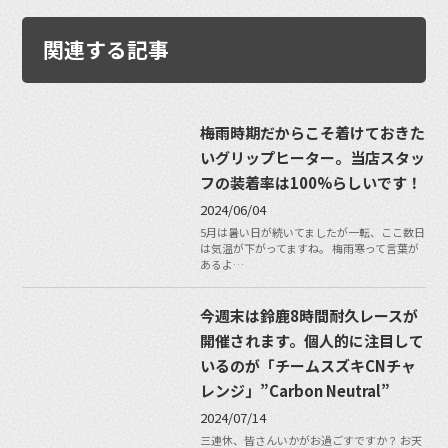
関連する記事
梅雨時期だからこそ着けておきた
いグリップヒーター。当店スタッ
フの装着率は100%らしいです！
2024/06/04
5月は暑い日が続いてましたが一転、ここ数日
は気温が下がってますね。 梅雨寒って言葉が
あるよ…
今週末は鈴鹿8時間耐久レースが
開催されます。個人的に注目して
いるのが「チームスズキCNチャ
レンジ」”Carbon Neutral”
2024/07/14
三連休、皆さんいかがお過ごすですか？ お天