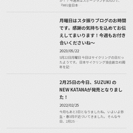
か！？ 今週末はスポーツランドSUGOで、
『MFJ全日本…
月曜日はスタ振りブログのお時間
です。感謝の気持ちを込めてお伝
えしてまいります！今週もお付き
合いくださいね〜
2023/05/22
5月22日月曜日 今日はサイクリングの日だっ
たようです。 日本サイクリング協会創立45周
年を記…
2月25日の今日、SUZUKI の
NEW KATANAが発売となりまし
た！
2022/02/25
今月もあと3日となりましたね。 いよいよ弥
生・春3月が近づいてきました。 そんな今
日、2月25…