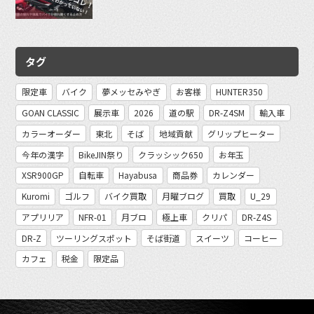
タグ
限定車
バイク
夢メッセみやぎ
お客様
HUNTER350
GOAN CLASSIC
展示車
2026
道の駅
DR-Z4SM
輸入車
カラーオーダー
東北
そば
地域貢献
グリップヒーター
今年の漢字
BikeJIN祭り
クラッシック650
お年玉
XSR900GP
自転車
Hayabusa
商品券
カレンダー
Kuromi
ゴルフ
バイク買取
月曜ブログ
買取
U_29
アプリリア
NFR-01
月ブロ
極上車
クリパ
DR-Z4S
DR-Z
ツーリングスポット
そば街道
スイーツ
コーヒー
カフェ
税金
限定品