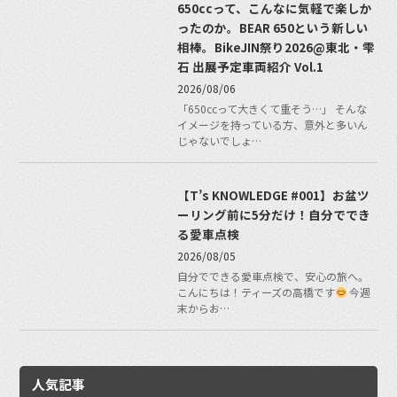
650ccって、こんなに気軽で楽しか
ったのか。BEAR 650という新しい
相棒。BikeJIN祭り2026@東北・雫
石 出展予定車両紹介 Vol.1
2026/08/06
「650ccって大きくて重そう…」 そんな
イメージを持っている方、意外と多いん
じゃないでしょ…
【T’s KNOWLEDGE #001】お盆ツ
ーリング前に5分だけ！自分ででき
る愛車点検
2026/08/05
自分でできる愛車点検で、安心の旅へ。
こんにちは！ティーズの高橋です
今週
末からお…
人気記事