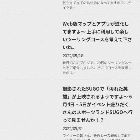
気もまずまずのお休みになってますので、バ
イクを…
Web版マップとアプリが進化し
てますよ〜 上手に利用して楽し
いツーリングコースを考えて下さ
いね。
2022/05/18
昨日のこのブログで、29日のツーリングルー
トをご紹介しました。 そこでコースを表示し
たのは…
撮影されたSUGOで「汚れた英
雄」が上映されるようですよ〜 6
月4日・5日がイベント盛りだく
さんのスポーツランドSUGOへ行
って見ませんか！？
2022/05/31
ライダーの皆さん、最近レース観戦してます