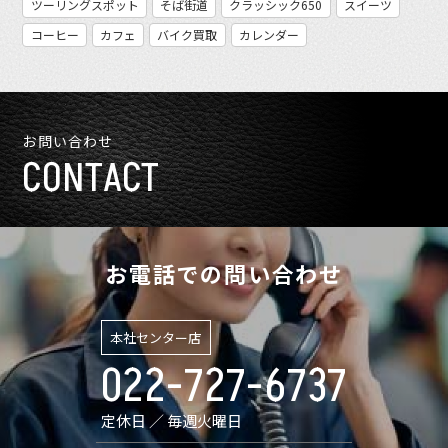
ツーリングスポット
そば街道
クラッシック650
スイーツ
コーヒー
カフェ
バイク買取
カレンダー
お問い合わせ
CONTACT
お電話での問い合わせ
本社センター店
022-727-6737
定休日 ／ 毎週火曜日