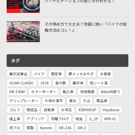
パーナビゲーションの使い方がわかる！
その停め方で大丈夫？地震に強い『バイクの駐
輪方法はコレ！』
タグ
展示試乗会
バイク
限定車
夢メッセみやぎ
お客様
GOAN CLASSIC
2026
道の駅
展示車
低シート高
DR-Z4SM
カラーオーダー
輸入車
地域貢献
BikeJIN祭り
グリップヒーター
今年の漢字
東北
そば
商品券
ゴルフ
限定品
自転車
お年玉
XSR900GP
Hayabusa
極上車
アプリリア
月曜ブログ
税金
U_29
NFR-01
月ブロ
買取
Kuromi
DR-Z4S
DR-Z