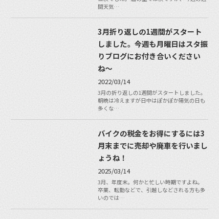
間天気…
3月折り返しの1週間がスタート
しました。今週も月曜日はスタ振
りブログにお付き合いください
ね〜
2022/03/14
3月の折り返しの1週間がスタートしました。
朝晩は冷えますが日中はぽかぽか陽気の日も
多くな…
バイクの税金をお得にするには3
月末までに売却や廃車を行いまし
ょうね！
2025/03/14
3月、年度末。何かと忙しい時期ですよね。
卒業、転勤などで、引越しなどされる方も多
いのでは…