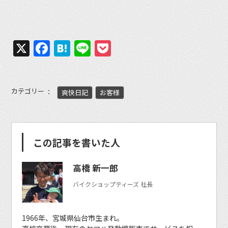
X
Facebook
Hatena
Line
Pocket
カテゴリー
爽快日記
お客様
この記事を書いた人
高橋 新一郎
バイクショップティーズ 社長
1966年、宮城県仙台市生まれ。