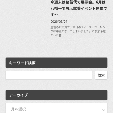
今週末は猪苗代で展示会。6月は
八幡平で展示試乗イベント開催で
す〜
2026/05/24
生憎のお天気で、本日のティーズ・ツーリン
グは中止となってしまいました。ご参加予定
だった皆…
キーワード検索
検
索:
アーカイブ