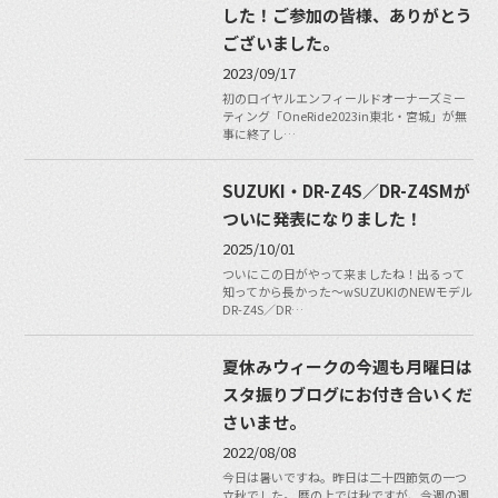
した！ご参加の皆様、ありがとう
ございました。
2023/09/17
初のロイヤルエンフィールドオーナーズミー
ティング「OneRide2023in東北・宮城」が無
事に終了し…
SUZUKI・DR-Z4S／DR-Z4SMが
ついに発表になりました！
2025/10/01
ついにこの日がやって来ましたね！出るって
知ってから長かった〜wSUZUKIのNEWモデル
DR-Z4S／DR…
夏休みウィークの今週も月曜日は
スタ振りブログにお付き合いくだ
さいませ。
2022/08/08
今日は暑いですね。昨日は二十四節気の一つ
立秋でした。 暦の上では秋ですが、今週の週