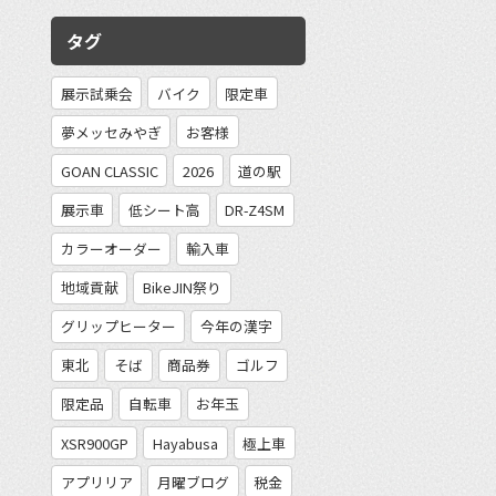
タグ
展示試乗会
バイク
限定車
夢メッセみやぎ
お客様
GOAN CLASSIC
2026
道の駅
展示車
低シート高
DR-Z4SM
カラーオーダー
輸入車
地域貢献
BikeJIN祭り
グリップヒーター
今年の漢字
東北
そば
商品券
ゴルフ
限定品
自転車
お年玉
XSR900GP
Hayabusa
極上車
アプリリア
月曜ブログ
税金