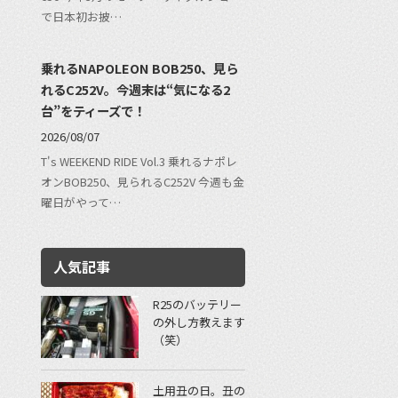
で日本初お披…
乗れるNAPOLEON BOB250、見ら
れるC252V。今週末は“気になる2
台”をティーズで！
2026/08/07
T's WEEKEND RIDE Vol.3 乗れるナポレ
オンBOB250、見られるC252V 今週も金
曜日がやって…
人気記事
R25のバッテリー
の外し方教えます
（笑）
土用丑の日。丑の