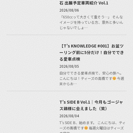
石 出展予定車両紹介 Vol.1
2026/08/06
「650ccって大きくて重そう…」 そんな
イメージを持っている方、意外と多いん
じゃないでしょ…
【T’s KNOWLEDGE #001】お盆ツ
ーリング前に5分だけ！自分ででき
る愛車点検
2026/08/05
自分でできる愛車点検で、安心の旅へ。
こんにちは！ティーズの高橋です
今週
末からお…
T’s SIDE B Vol.1｜今月もゴージャ
ス鶏様に会えました（笑）
2026/08/04
T’s SIDE B、始めます。 こんにちは、ティ
ーズの髙橋です
毎週火曜日はティーズ