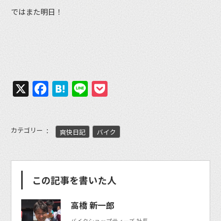
ではまた明日！
X
Facebook
Hatena
Line
Pocket
カテゴリー
爽快日記
バイク
この記事を書いた人
高橋 新一郎
バイクショップティーズ 社長