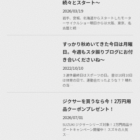
続々とスタート〜
2026/03/19
岩手、宮城、北海道からスタートしたモータ
ーサイクルショー明日からは大阪、東京、名
古屋と続…
すっかり秋めいてきた今日は月曜
日。今週もスタ振りブログにお付
き合いくださいね〜
2022/10/10
３連休最終日はスポーツの日。 昔は10月10日
は体育の日で、運動会だったような？？ 晴れ
の当…
ジクサーを買うなら今！2万円用
品クーポンプレゼント！
2026/07/01
SUZUKI ジクサーシリーズ対象！ 2万円用品サ
ポートキャンペーン開催中！ スズキの人気
ス…