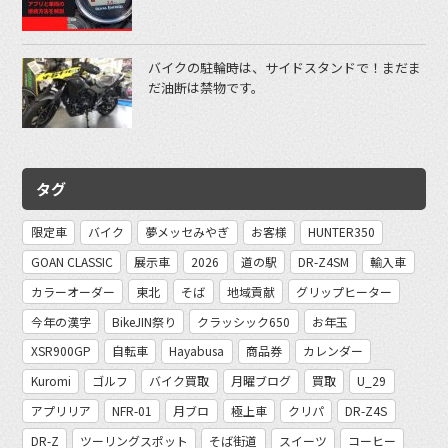
バイクの駐輪時は、サイドスタンドで！まだま
だ油断は禁物です。
タグ
限定車
バイク
夢メッセみやぎ
お客様
HUNTER350
GOAN CLASSIC
展示車
2026
道の駅
DR-Z4SM
輸入車
カラーオーダー
東北
そば
地域貢献
グリップヒーター
今年の漢字
BikeJIN祭り
クラッシック650
お年玉
XSR900GP
自転車
Hayabusa
商品券
カレンダー
Kuromi
ゴルフ
バイク買取
月曜ブログ
買取
U_29
アプリリア
NFR-01
月ブロ
極上車
クリパ
DR-Z4S
DR-Z
ツーリングスポット
そば街道
スイーツ
コーヒー