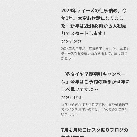
2024年ティーズの仕事納め。今
年1年、大変お世話になりまし
た！新年は2日朝8時から大初売
りでスタートします！
2024/12/27
2024年の営業が、無事終了しました。 本年も
ティーズをお愛顧いただきまして、誠にあり
がとう…
『冬タイヤ早期割引キャンペー
ン』今年はご予約の動きが例年に
比べ早いですよ〜
2025/11/13
立冬も過ぎれば冬到来ですお仕事や通勤通学
でバイクをお使いの方は、早めの冬対策を行
いましょ…
7月も月曜日はスタ振りブログの