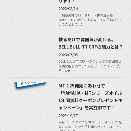
ります！
2022/08/14
二輪最高峰のロードレース世界選手権
MotoGPをご存知ですよね！ その電動バイク
クラスとして、2…
被るだけで雰囲気が変わる。
BELL BULLITT CRFの魅力とは？
2026/07/05
BELL BULLITT CRF 〜クラシックな雰囲気と
最新性能を両立した人気フルフェイス〜 先
日、SHO…
MT-125発売にあわせて
「YAMAHA・MTシリーズオイル
1年間無料クーポンプレゼントキ
ャンぺーン」を実施中です！
2023/10/17
来月10日にヤマハのNEWモデルMT-125が発
売になることを先日お知らせいたしました。