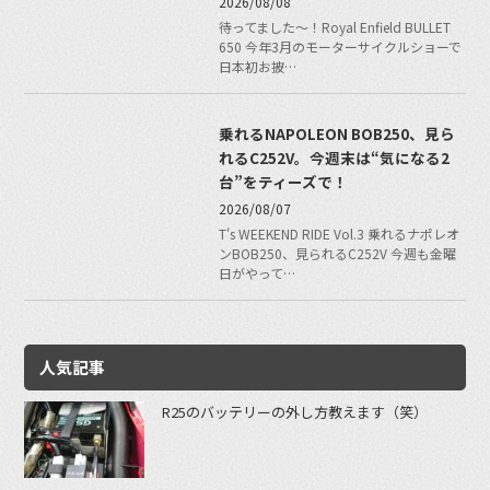
2026/08/08
待ってました〜！Royal Enfield BULLET
650 今年3月のモーターサイクルショーで
日本初お披…
乗れるNAPOLEON BOB250、見ら
れるC252V。今週末は“気になる2
台”をティーズで！
2026/08/07
T's WEEKEND RIDE Vol.3 乗れるナポレオ
ンBOB250、見られるC252V 今週も金曜
日がやって…
人気記事
R25のバッテリーの外し方教えます（笑）