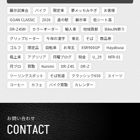
展示試乗会
バイク
限定車
夢メッセみやぎ
お客様
GOAN CLASSIC
2026
道の駅
展示車
低シート高
DR-Z4SM
カラーオーダー
輸入車
地域貢献
BikeJIN祭り
グリップヒーター
今年の漢字
東北
そば
商品券
ゴルフ
限定品
自転車
お年玉
XSR900GP
Hayabusa
極上車
アプリリア
月曜ブログ
税金
U_29
NFR-01
月ブロ
買取
Kuromi
DR-Z4S
DR-Z
ツーリングスポット
そば街道
クラッシック650
スイーツ
コーヒー
カフェ
バイク買取
カレンダー
お問い合わせ
CONTACT