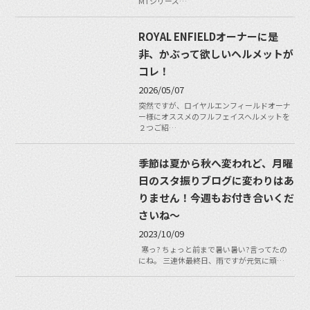
MTシリーズ…
ROYAL ENFIELDオーナーに是
非、かぶって欲しいヘルメットが
コレ！
2026/05/07
突然ですが、ロイヤルエンフィールドオーナ
ー様にオススメのフルフェイスヘルメットを
２つご紹…
季節は夏から秋へ変われど、月曜
日のスタ振りブログに変わりはあ
りません！今週もお付き合いくだ
さいね〜
2023/10/09
寒っ? ちょっと前まで暑い暑い?言ってたの
にね。 三連休最終日、雨ですが元気に頑…