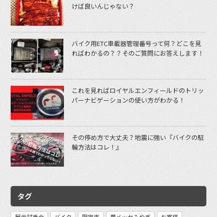
けば良いんじゃない？
バイク用ETC車載器管理番号って何？どこを見
ればわかるの？？そのご質問にお答えします！
これを見ればロイヤルエンフィールドのトリッ
パーナビゲーションの使い方がわかる！
その停め方で大丈夫？地震に強い『バイクの駐
輪方法はコレ！』
タグ
展示試乗会
バイク
限定車
夢メッセみやぎ
お客様