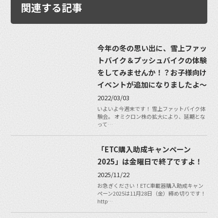
関連する記事
今年の冬の思い出に、雪上ファッ
トバイク＆プッシュバイクの体験
をしてみませんか！？お子様向け
イベントが追加になりましたよ〜
2022/03/03
いよいよ今週末です！ 雪上ファットバイク体
験会。 オミクロン株の拡大により、延期とな
って…
「ETC購入助成キャンペーン
2025」は金曜日で終了ですよ！
2025/11/22
お急ぎください！ETC車載器購入助成キャン
ペーン2025は11月28日（金）締め切りです！
http…