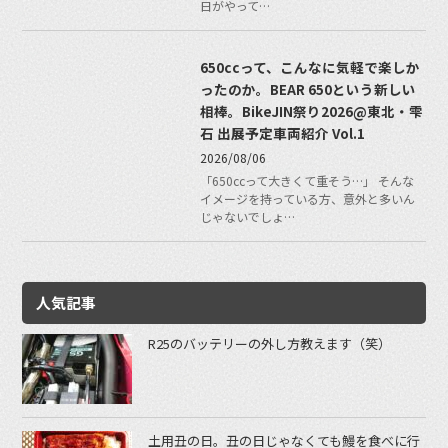
日がやって…
650ccって、こんなに気軽で楽しか
ったのか。BEAR 650という新しい
相棒。BikeJIN祭り2026@東北・雫
石 出展予定車両紹介 Vol.1
2026/08/06
「650ccって大きくて重そう…」 そんな
イメージを持っている方、意外と多いん
じゃないでしょ…
人気記事
R25のバッテリーの外し方教えます（笑）
土用丑の日。丑の日じゃなくても鰻を食べに行