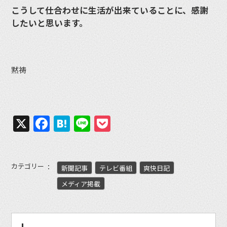
こうして仕合わせに生活が出来ていることに、感謝
したいと思います。
黙祷
X
Facebook
Hatena
Line
Pocket
カテゴリー
新聞記事
テレビ番組
爽快日記
メディア掲載