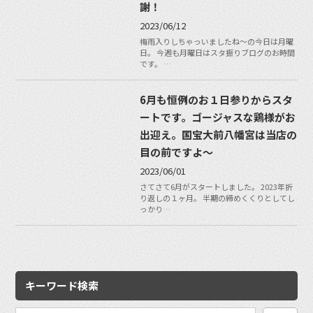
謝！
2023/06/12
梅雨入りしちゃっいましたね〜の今日は月曜
日。 今週も月曜日はスタ振りブログのお時間
です。 …
6月も恒例のお１日参りからスタ
ートです。ゴージャスな鶏様がお
出迎え。国宝大前八幡宮は当店の
目の前ですよ〜
2023/06/01
さてさて6月がスタートしました。 2023年折
り返しの１ヶ月。 半期の締めくくりとしてし
っかり…
キーワード検索