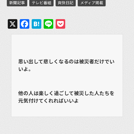
新聞記事
テレビ番組
爽快日記
メディア掲載
X
Facebook
Hatena
Line
Pocket
思い出して悲しくなるのは被災者だけでい
いよ。
他の人は楽しく過ごして被災した人たちを
元気付けてくれればいいよ