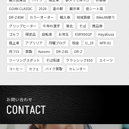
GOAN CLASSIC
2026
道の駅
展示車
低シート高
DR-Z4SM
カラーオーダー
輸入車
地域貢献
BikeJIN祭り
グリップヒーター
今年の漢字
東北
そば
商品券
ゴルフ
限定品
自転車
お年玉
XSR900GP
Hayabusa
極上車
アプリリア
月曜ブログ
税金
U_29
NFR-01
月ブロ
買取
Kuromi
DR-Z4S
DR-Z
ツーリングスポット
そば街道
クラッシック650
スイーツ
コーヒー
カフェ
バイク買取
カレンダー
お問い合わせ
CONTACT