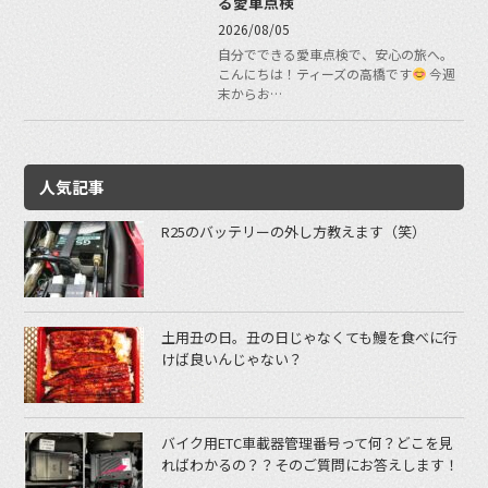
る愛車点検
2026/08/05
自分でできる愛車点検で、安心の旅へ。
こんにちは！ティーズの高橋です
今週
末からお…
人気記事
R25のバッテリーの外し方教えます（笑）
土用丑の日。丑の日じゃなくても鰻を食べに行
けば良いんじゃない？
バイク用ETC車載器管理番号って何？どこを見
ればわかるの？？そのご質問にお答えします！