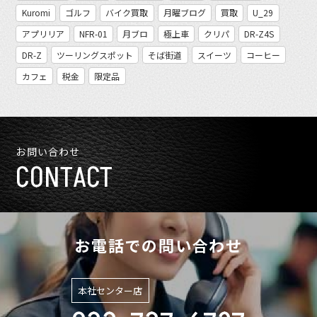
Kuromi
ゴルフ
バイク買取
月曜ブログ
買取
U_29
アプリリア
NFR-01
月ブロ
極上車
クリパ
DR-Z4S
DR-Z
ツーリングスポット
そば街道
スイーツ
コーヒー
カフェ
税金
限定品
お問い合わせ
CONTACT
お電話での問い合わせ
本社センター店