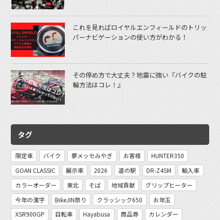
これを見ればロイヤルエンフィールドのトリッ
パーナビゲーションの使い方がわかる！
その停め方で大丈夫？地震に強い『バイクの駐
輪方法はコレ！』
タグ
限定車
バイク
夢メッセみやぎ
お客様
HUNTER350
GOAN CLASSIC
展示車
2026
道の駅
DR-Z4SM
輸入車
カラーオーダー
東北
そば
地域貢献
グリップヒーター
今年の漢字
BikeJIN祭り
クラッシック650
お年玉
XSR900GP
自転車
Hayabusa
商品券
カレンダー