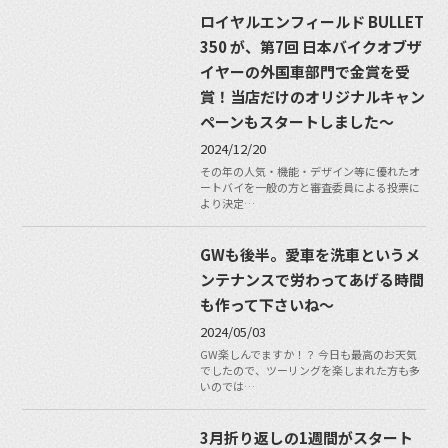
ロイヤルエンフィールド BULLET
350 が、第7回 日本バイクオブザ
イヤーの外国車部門で金賞を受
賞！当店だけのオリジナルキャン
ペーンもスタートしました〜
2024/12/20
その年の人気・機能・デザイン等に優れたオ
ートバイを一般の方と審査委員による投票に
より決定…
GWも後半。愛車を洗車というメ
ンテナンスで労わってあげる時間
も作って下さいね〜
2024/05/03
GW楽しんでますか！？ 今日も最高のお天気
でしたので、ツーリングを楽しまれた方も多
いのでは…
3月折り返しの1週間がスタート