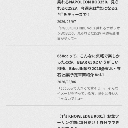
乗れるNAPOLEON BOB250、見ら
れるC252V。今週末は“気になる2
台”をティーズで！
2026/08/07
T's WEEKEND RIDE Vol.3 乗れるナポレオ
ンBOB250、見られるC252V 今週も金曜
日がやって…
650ccって、こんなに気軽で楽しか
ったのか。BEAR 650という新しい
相棒。BikeJIN祭り2026@東北・雫
石 出展予定車両紹介 Vol.1
2026/08/06
「650ccって大きくて重そう…」 そんな
イメージを持っている方、意外と多いん
じゃないでしょ…
【T’s KNOWLEDGE #001】お盆ツ
ーリング前に5分だけ！自分ででき