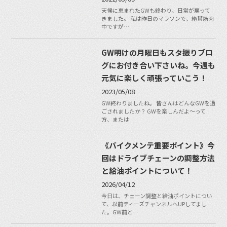
天候に恵まれたGWも終わり、日常が戻って
きました。 私は昨日のマラソンで、絶賛筋肉
中ですが…
GW明けの月曜日もスタ振りブロ
グにお付き合い下さいね。今週も
元気に楽しく頑張っていこう！
2023/05/08
GW終わりましたね。 皆さんはどんなGWを過
ごされましたか？ GWを楽しんだよ〜って
方、または…
《バイクメンテ重要ポイント》今
回はドライブチェーンの調整方法
と給油ポイントについて！
2026/04/12
今日は、チェーン調整と給油ポイントについ
て、以前ティーズチャンネルへUPしてまし
た。GW前と…