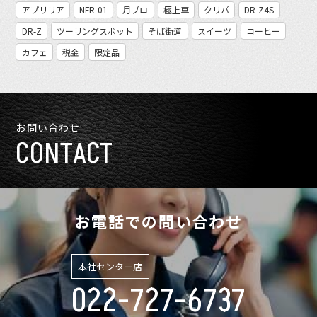
アプリリア
NFR-01
月ブロ
極上車
クリパ
DR-Z4S
DR-Z
ツーリングスポット
そば街道
スイーツ
コーヒー
カフェ
税金
限定品
お問い合わせ
CONTACT
お電話での問い合わせ
本社センター店
022-727-6737