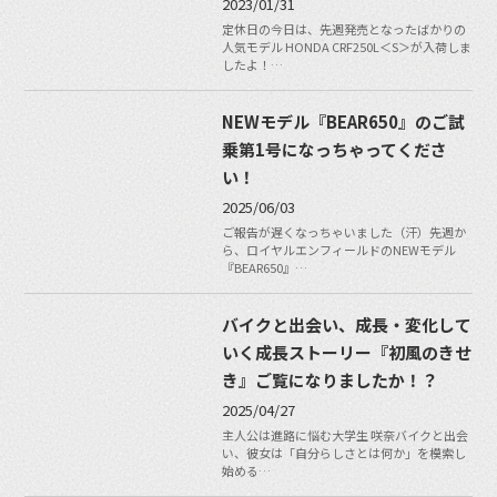
2023/01/31
定休日の今日は、先週発売となったばかりの
人気モデル HONDA CRF250L＜S＞が入荷しま
したよ！…
NEWモデル『BEAR650』のご試
乗第1号になっちゃってくださ
い！
2025/06/03
ご報告が遅くなっちゃいました（汗）先週か
ら、ロイヤルエンフィールドのNEWモデル
『BEAR650』…
バイクと出会い、成長・変化して
いく成長ストーリー『初風のきせ
き』ご覧になりましたか！？
2025/04/27
主人公は進路に悩む大学生 咲奈バイクと出会
い、彼女は「自分らしさとは何か」を模索し
始める…