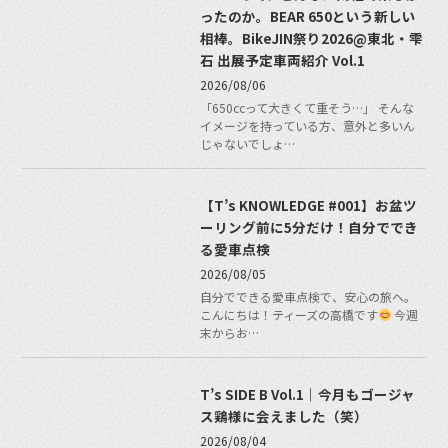
ったのか。BEAR 650という新しい
相棒。BikeJIN祭り2026@東北・雫
石 出展予定車両紹介 Vol.1
2026/08/06
「650ccって大きくて重そう…」 そんな
イメージを持っている方、意外と多いん
じゃないでしょ…
【T’s KNOWLEDGE #001】お盆ツ
ーリング前に5分だけ！自分ででき
る愛車点検
2026/08/05
自分でできる愛車点検で、安心の旅へ。
こんにちは！ティーズの高橋です
今週
末からお…
T’s SIDE B Vol.1｜今月もゴージャ
ス鶏様に会えました（笑）
2026/08/04