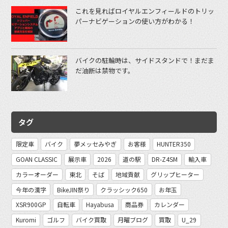
これを見ればロイヤルエンフィールドのトリッ
パーナビゲーションの使い方がわかる！
バイクの駐輪時は、サイドスタンドで！まだま
だ油断は禁物です。
タグ
限定車
バイク
夢メッセみやぎ
お客様
HUNTER350
GOAN CLASSIC
展示車
2026
道の駅
DR-Z4SM
輸入車
カラーオーダー
東北
そば
地域貢献
グリップヒーター
今年の漢字
BikeJIN祭り
クラッシック650
お年玉
XSR900GP
自転車
Hayabusa
商品券
カレンダー
Kuromi
ゴルフ
バイク買取
月曜ブログ
買取
U_29