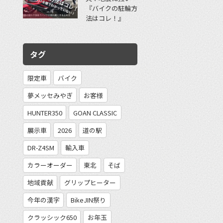
『バイクの駐輪方
法はコレ！』
タグ
限定車
バイク
夢メッセみやぎ
お客様
HUNTER350
GOAN CLASSIC
展示車
2026
道の駅
DR-Z4SM
輸入車
カラーオーダー
東北
そば
地域貢献
グリップヒーター
今年の漢字
BikeJIN祭り
クラッシック650
お年玉