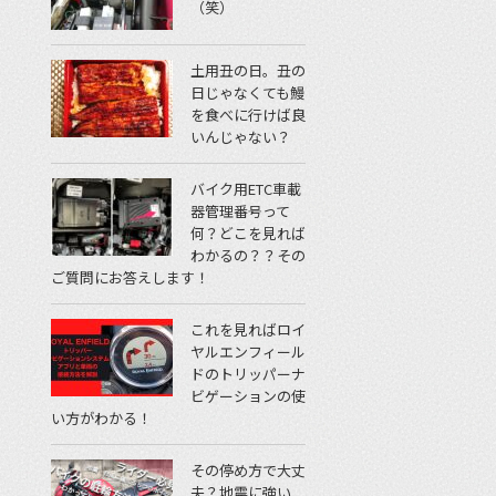
（笑）
土用丑の日。丑の
日じゃなくても鰻
を食べに行けば良
いんじゃない？
バイク用ETC車載
器管理番号って
何？どこを見れば
わかるの？？その
ご質問にお答えします！
これを見ればロイ
ヤルエンフィール
ドのトリッパーナ
ビゲーションの使
い方がわかる！
その停め方で大丈
夫？地震に強い