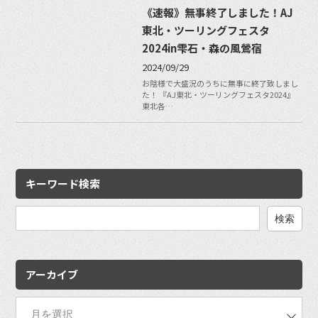
《速報》無事終了しました！AJ
東北・ツーリングフェスタ
2024in雫石・森の風鶯宿
2024/09/29
お陰様で大盛況のうちに無事に終了致しまし
た！ 『AJ東北・ツーリングフェスタ2024』
東北各…
キーワード検索
検
索:
アーカイブ