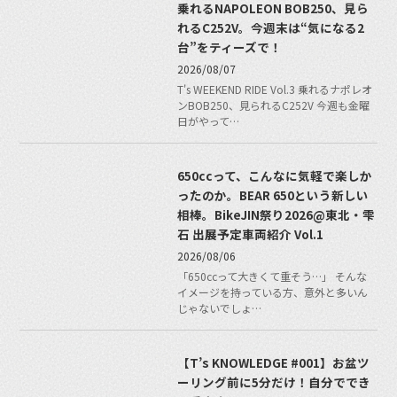
乗れるNAPOLEON BOB250、見ら
れるC252V。今週末は“気になる2
台”をティーズで！
2026/08/07
T's WEEKEND RIDE Vol.3 乗れるナポレオ
ンBOB250、見られるC252V 今週も金曜
日がやって…
650ccって、こんなに気軽で楽しか
ったのか。BEAR 650という新しい
相棒。BikeJIN祭り2026@東北・雫
石 出展予定車両紹介 Vol.1
2026/08/06
「650ccって大きくて重そう…」 そんな
イメージを持っている方、意外と多いん
じゃないでしょ…
【T’s KNOWLEDGE #001】お盆ツ
ーリング前に5分だけ！自分ででき