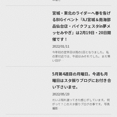
宮城・東北のライダーへ春を告げ
るBIGイベント『AJ宮城＆南海部
品仙台店・バイクフェスタin夢メ
ッセみやぎ』は2月19日・20日開
催です！
2022/01/11
今年初の定休日は雨の1日となりました。 私
の家付近では、午前はみぞれでした。 まだ寒
い日が…
5月第4週目の月曜日。今週も月
曜日はスタ振りブログにお付き合
い下さいませ。
2022/05/23
だいぶ知れ渡ってきた感じがしています。 何
がって？このスタ振りブログの事です。 写真
撮影…