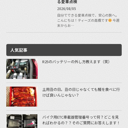
る愛車点検
2026/08/05
自分でできる愛車点検で、安心の旅へ。
こんにちは！ティーズの高橋です
今週
末からお…
人気記事
R25のバッテリーの外し方教えます（笑）
土用丑の日。丑の日じゃなくても鰻を食べに行
けば良いんじゃない？
バイク用ETC車載器管理番号って何？どこを見
ればわかるの？？そのご質問にお答えします！