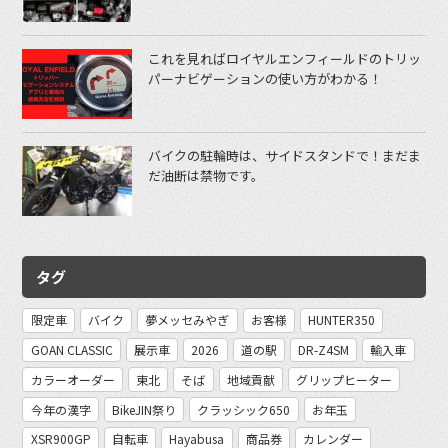
これを見ればロイヤルエンフィールドのトリッ
パーナビゲーションの使い方がわかる！
バイクの駐輪時は、サイドスタンドで！まだま
だ油断は禁物です。
タグ
限定車
バイク
夢メッセみやぎ
お客様
HUNTER350
GOAN CLASSIC
展示車
2026
道の駅
DR-Z4SM
輸入車
カラーオーダー
東北
そば
地域貢献
グリップヒーター
今年の漢字
BikeJIN祭り
クラッシック650
お年玉
XSR900GP
自転車
Hayabusa
商品券
カレンダー