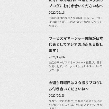
ブログにお付き合いくださいね〜
2022/06/13
平年の仙台の梅雨入りは6月12日ごろ。 今日
は快晴ですが、この週末は生憎のお天気でし
たので、…
サービスマネージャー佐藤が日本
代表としてアジアの頂点を目指し
ます！
2024/12/06
当店のサービスマネージャー・佐藤が、日本
代表として、インターナショナル スーパース
クワッド…
今週も月曜日はスタ振りブログに
お付き合いくださいね〜
2025/06/23
今週も出会に感謝 m_m 梅雨とは思えない夏
空が続いていますね。連日暑いですが、今週
は暑さ…