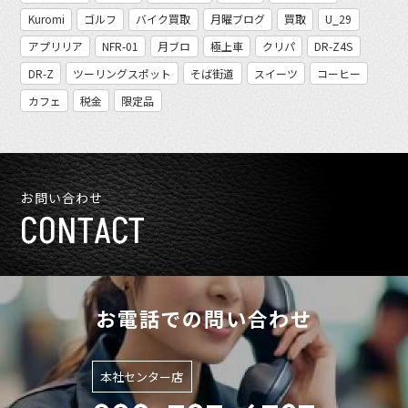
Kuromi
ゴルフ
バイク買取
月曜ブログ
買取
U_29
アプリリア
NFR-01
月ブロ
極上車
クリパ
DR-Z4S
DR-Z
ツーリングスポット
そば街道
スイーツ
コーヒー
カフェ
税金
限定品
お問い合わせ
CONTACT
お電話での問い合わせ
本社センター店