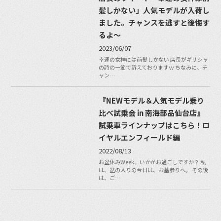
髪しかない」人気モデルが入荷し
ました。チャンスを逃すと後悔す
るよ〜
2023/06/07
幸運の女神には前髪しかない 店長がギリシャ
の詩の一節で訴えておりますｗ ちなみに、チ
ャン…
『NEWモデル＆人気モデル乗り
比べ試乗会 in 南海部品仙台店』
試乗車ラインナップはこちら！ロ
イヤルエンフィールド編
2022/08/13
お盆休みWeek、いかがお過ごしですか？ 私
は、盆の入りの今日は、お墓参りへ。 その後
は、ご…