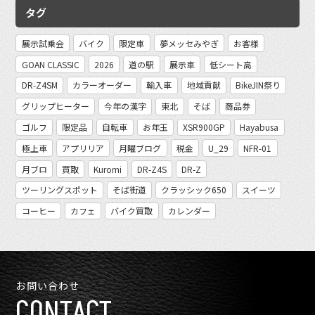
タグ
展示試乗会
バイク
限定車
夢メッセみやぎ
お客様
GOAN CLASSIC
2026
道の駅
展示車
低シート高
DR-Z4SM
カラーオーダー
輸入車
地域貢献
BikeJIN祭り
グリップヒーター
今年の漢字
東北
そば
商品券
ゴルフ
限定品
自転車
お年玉
XSR900GP
Hayabusa
極上車
アプリリア
月曜ブログ
税金
U_29
NFR-01
月ブロ
買取
Kuromi
DR-Z4S
DR-Z
ツーリングスポット
そば街道
クラッシック650
スイーツ
コーヒー
カフェ
バイク買取
カレンダー
お問い合わせ
CONTACT