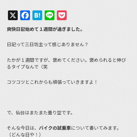
X
Facebook
Hatena
Line
Pocket
爽快日記始めて１週間が過ぎました。
日記って三日坊主って感じありません？
たかが１週間ですが、褒めてください。褒められると伸び
るタイプなんで（笑
コツコツとこれからも頑張っていきますよ！
で、仙台はまたまた曇り空です。
そんな今日は、
バイクの試乗車
について書いてみます。
（どんな日や！）