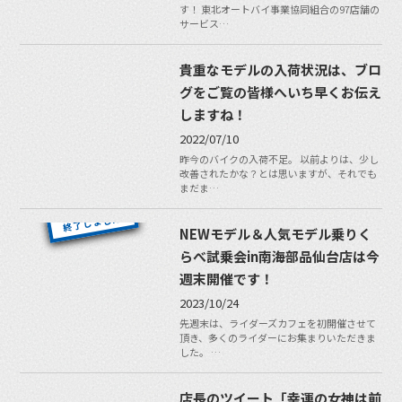
す！ 東北オートバイ事業協同組合の97店舗の
サービス…
貴重なモデルの入荷状況は、ブロ
グをご覧の皆様へいち早くお伝え
しますね！
2022/07/10
昨今のバイクの入荷不足。 以前よりは、少し
改善されたかな？とは思いますが、それでも
まだま…
NEWモデル＆人気モデル乗りく
らべ試乗会in南海部品仙台店は今
週末開催です！
2023/10/24
先週末は、ライダーズカフェを初開催させて
頂き、多くのライダーにお集まりいただきま
した。 …
店長のツイート「幸運の女神は前