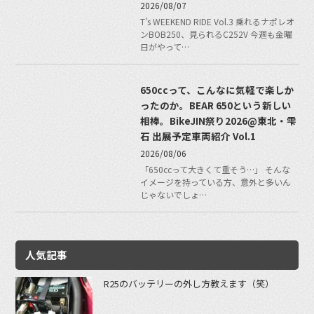
2026/08/07
T's WEEKEND RIDE Vol.3 乗れるナポレオ
ンBOB250、見られるC252V 今週も金曜
日がやって…
650ccって、こんなに気軽で楽しか
ったのか。BEAR 650という新しい
相棒。BikeJIN祭り2026@東北・雫
石 出展予定車両紹介 Vol.1
2026/08/06
「650ccって大きくて重そう…」 そんな
イメージを持っている方、意外と多いん
じゃないでしょ…
人気記事
R25のバッテリーの外し方教えます（笑）