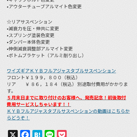
•アウターチューブアルマイト色変更
☆リアサスペンション
•減衰力を圧・伸共に変更
•スプリング塗装色変更
•ダンパー本体色変更
•伸側減衰調整部アルマイト変更
•ボトムブラケット（アルミ削り出し）
ワイズギアＫＹＢフルアジャスタブルサスペンション
フロント￥１９９，８００（税込）
リア ￥ ８６，１８４（税込） 別途取付費用がかかりま
す。
５月末日までに取り付けのお客様へ、発売記念！前後取付
費用サービスしちゃいます！！
ＫＹＢフルアジャスタブルサスペンションの動画はこちらか
らどうぞ！
X
Facebook
Hatena
Line
Pocket