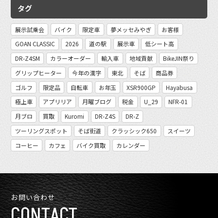
タグ
展示試乗会
バイク
限定車
夢メッセみやぎ
お客様
GOAN CLASSIC
2026
道の駅
展示車
低シート高
DR-Z4SM
カラーオーダー
輸入車
地域貢献
BikeJIN祭り
グリップヒーター
今年の漢字
東北
そば
商品券
ゴルフ
限定品
自転車
お年玉
XSR900GP
Hayabusa
極上車
アプリリア
月曜ブログ
税金
U_29
NFR-01
月ブロ
買取
Kuromi
DR-Z4S
DR-Z
ツーリングスポット
そば街道
クラッシック650
スイーツ
コーヒー
カフェ
バイク買取
カレンダー
お問い合わせ
CONTACT