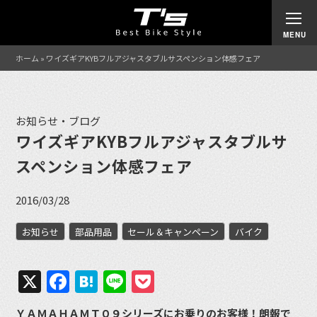
ホーム
»
ワイズギアKYBフルアジャスタブルサスペンション体感フェア
お知らせ・ブログ
ワイズギアKYBフルアジャスタブルサ
スペンション体感フェア
2016/03/28
お知らせ
部品用品
セール＆キャンペーン
バイク
X
Facebook
Hatena
Line
Pocket
ＹＡＭＡＨＡＭＴ０９シリーズにお乗りのお客様！朗報で