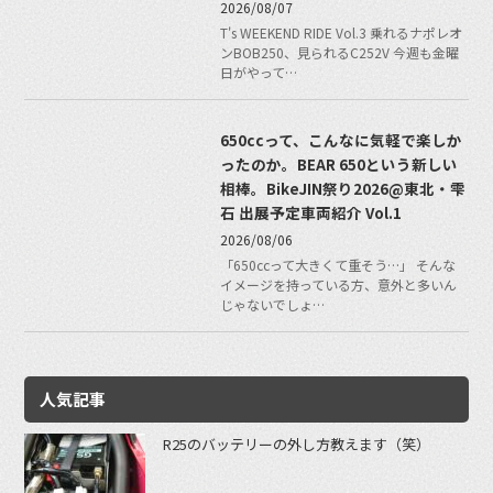
2026/08/07
T's WEEKEND RIDE Vol.3 乗れるナポレオ
ンBOB250、見られるC252V 今週も金曜
日がやって…
650ccって、こんなに気軽で楽しか
ったのか。BEAR 650という新しい
相棒。BikeJIN祭り2026@東北・雫
石 出展予定車両紹介 Vol.1
2026/08/06
「650ccって大きくて重そう…」 そんな
イメージを持っている方、意外と多いん
じゃないでしょ…
人気記事
R25のバッテリーの外し方教えます（笑）