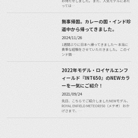
お待たせしました。 また、人気モデルにあた
っては…
無事帰国。カレーの国・インド珍
道中から帰ってきました。
2024/11/26
1週間ぶりに日本へ帰ってきました〜 本当に
貴重な経験をさせていただきました。 このイ
ンド鎮…
2022年モデル・ロイヤルエンフ
ィールド『INT650』のNEWカラ
ーを一気にご紹介！
2021/09/24
先日、こちらでご紹介しましたNEWモデル、
ROYAL ENFIELD METEOR350（メテオ） おか
げさまで、…