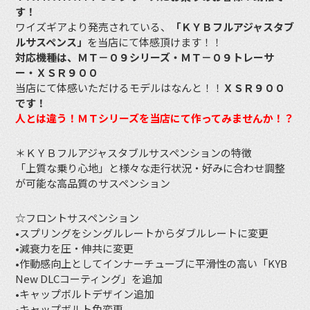
す！
ワイズギアより発売されている、
「ＫＹＢフルアジャスタブ
ルサスペンス」
を当店にて体感頂けます！！
対応機種は、ＭＴ－０９シリーズ・ＭＴ－０９トレーサ
ー・ＸＳＲ９００
当店にて体感いただけるモデルはなんと！！
ＸＳＲ９００
です！
人とは違う！ＭＴシリーズを当店にて作ってみませんか！？
＊ＫＹＢフルアジャスタブルサスペンションの特徴
「上質な乗り心地」と様々な走行状況・好みに合わせ調整
が可能な高品質のサスペンション
☆フロントサスペンション
•スプリングをシングルレートからダブルレートに変更
•減衰力を圧・伸共に変更
•作動感向上としてインナーチューブに平滑性の高い「KYB
New DLCコーティング」を追加
•キャップボルトデザイン追加
•キャップボルト色変更