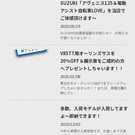
SUZUKI「アヴェニス125＆電動
アシスト自転車LOVE」を当店で
ご体感頂けます〜
2023/05/19
SUZUKIの試乗車設置のお知らせ〜 お知らせ
が遅くなりました（…
V85TT用オーリンズサスを
20％OFF＆展示車をご成約の方
へプレゼントしちゃいます！！
2025/01/08
貴方のモト・グッツイV85TTをグレードアッ
プしちゃいませんか！？ または、車両の購入
時にグレ…
多数、入荷モデルが入荷してます
よ〜即納できます！
2022/12/02
今年も車両の入荷安定せず、お渡しまで大変