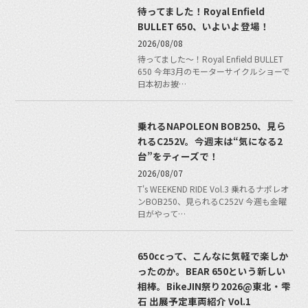
待ってました！Royal Enfield
BULLET 650、いよいよ登場！
2026/08/08
待ってました〜！Royal Enfield BULLET
650 今年3月のモーターサイクルショーで
日本初お披…
乗れるNAPOLEON BOB250、見ら
れるC252V。今週末は“気になる2
台”をティーズで！
2026/08/07
T's WEEKEND RIDE Vol.3 乗れるナポレオ
ンBOB250、見られるC252V 今週も金曜
日がやって…
650ccって、こんなに気軽で楽しか
ったのか。BEAR 650という新しい
相棒。BikeJIN祭り2026@東北・雫
石 出展予定車両紹介 Vol.1