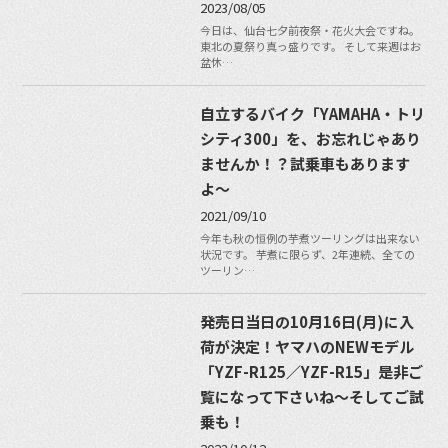
2023/08/05
今日は、仙台七夕前夜祭・花火大会ですね。
東北の夏祭り真っ盛りです。 そして来週はお
盆休…
自立するバイク「YAMAHA・トリ
シティ300」を、お忘れじゃあり
ませんか！？試乗車もあります
よ〜
2021/09/10
今年も秋の恒例の芋煮ツーリングは出来ない
状況です。 芋煮に限らず、2年連続、全ての
ツーリン…
発売日当日の10月16日(月)に入
荷が決定！ヤマハのNEWモデル
「YZF-R125／YZF-R15」是非ご
覧になって下さいね〜そしてご試
乗も！