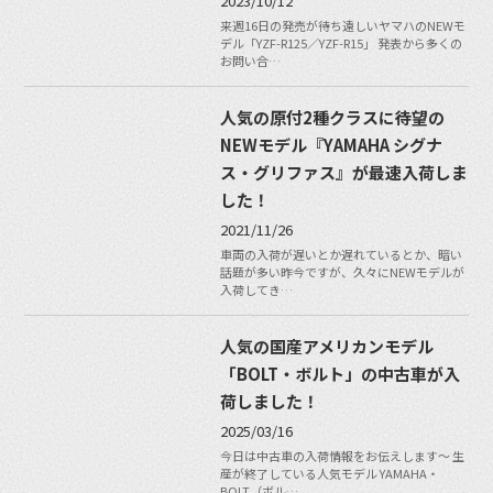
2023/10/12
来週16日の発売が待ち遠しいヤマハのNEWモ
デル「YZF-R125／YZF-R15」 発表から多くの
お問い合…
人気の原付2種クラスに待望の
NEWモデル『YAMAHA シグナ
ス・グリファス』が最速入荷しま
した！
2021/11/26
車両の入荷が遅いとか遅れているとか、暗い
話題が多い昨今ですが、久々にNEWモデルが
入荷してき…
人気の国産アメリカンモデル
「BOLT・ボルト」の中古車が入
荷しました！
2025/03/16
今日は中古車の入荷情報をお伝えします〜 生
産が終了している人気モデル YAMAHA・
BOLT（ボル…