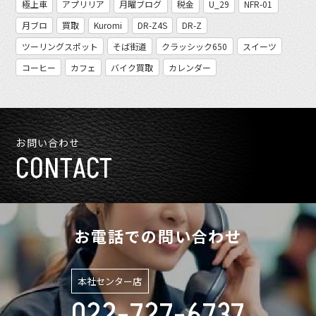
極上車
アプリリア
月曜ブログ
税金
U_29
NFR-01
月ブロ
買取
Kuromi
DR-Z4S
DR-Z
ツーリングスポット
そば街道
クラッシック650
スイーツ
コーヒー
カフェ
バイク買取
カレンダー
お問い合わせ
CONTACT
お電話での問い合わせ
本社センター店