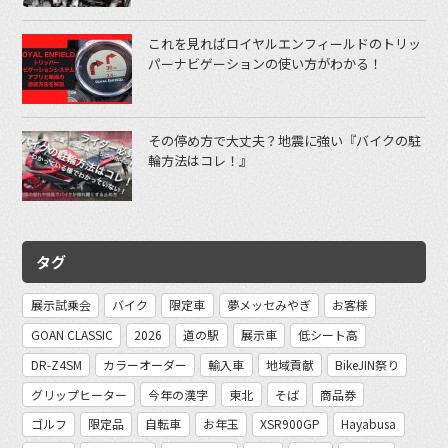
これを見ればロイヤルエンフィールドのトリッ
パーナビゲーションの使い方がわかる！
その停め方で大丈夫？地震に強い『バイクの駐
輪方法はコレ！』
タグ
展示試乗会
バイク
限定車
夢メッセみやぎ
お客様
GOAN CLASSIC
2026
道の駅
展示車
低シート高
DR-Z4SM
カラーオーダー
輸入車
地域貢献
BikeJIN祭り
グリップヒーター
今年の漢字
東北
そば
商品券
ゴルフ
限定品
自転車
お年玉
XSR900GP
Hayabusa