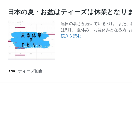
日本の夏・お盆はティーズは休業となり
連日の暑さが続いている7月。 また、
は8月。 夏休み、お盆休みとなる方も
日
続きを読む
本
の
夏・
お
盆
ティーズ仙台
は
テ
ィ
ー
ズ
は
休
業
と
な