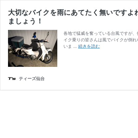
大切なバイクを雨にあてたく無いですよ
ましょう！
各地で猛威を奮っている台風ですが、
イク乗りの皆さんは風でバイクが倒れ
大
いま …
続きを読む
切
な
バ
イ
ク
ティーズ仙台
を
雨
に
あ
て
た
く
無
い