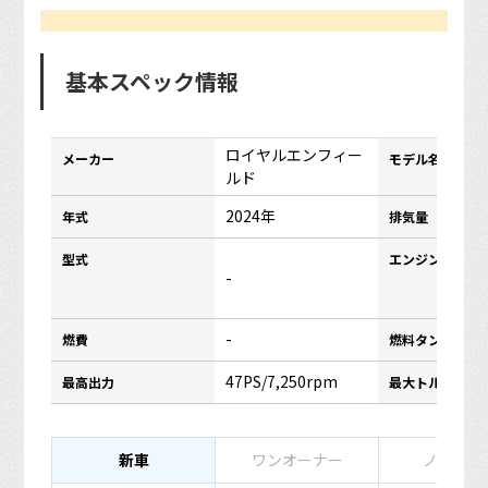
基本スペック情報
ロイヤルエンフィー
メーカー
モデル名
ルド
2024年
年式
排気量
型式
エンジンタイプ
-
-
燃費
燃料タンク容量
47PS/7,250rpm
最高出力
最大トルク
新車
ワンオーナー
ノーマル