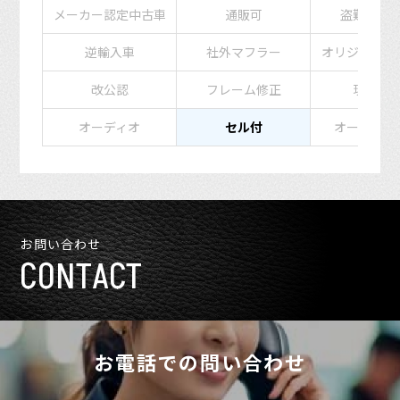
メーカー認定中古車
通販可
盗難防止
逆輸入車
社外マフラー
オリジナルペ
改公認
フレーム修正
現状販
オーディオ
セル付
オートマチ
お問い合わせ
CONTACT
お電話での問い合わせ