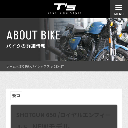
ABOUT BIKE
バイクの詳細情報
ホーム
»
取り扱いバイク
»
スズキ GSX-8T
新車
SHOTGUN 650 /ロイヤルエンフィー
NEWモデル
ルド