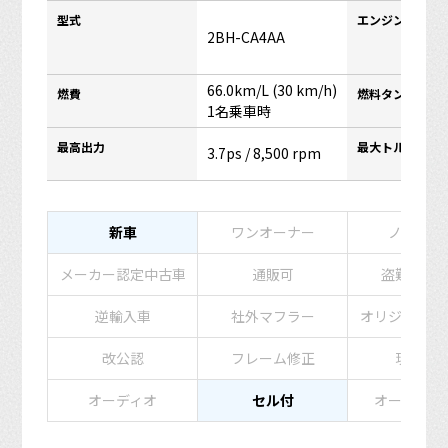
型式
エンジンタイプ
2BH-CA4AA
66.0km/L (30 km/h)
燃費
燃料タンク容量
1名乗車時
最高出力
最大トルク
3.7ps / 8,500 rpm
新車
ワンオーナー
ノーマル
メーカー認定中古車
通販可
盗難防止
逆輸入車
社外マフラー
オリジナルペ
改公認
フレーム修正
現状販
オーディオ
セル付
オートマチ